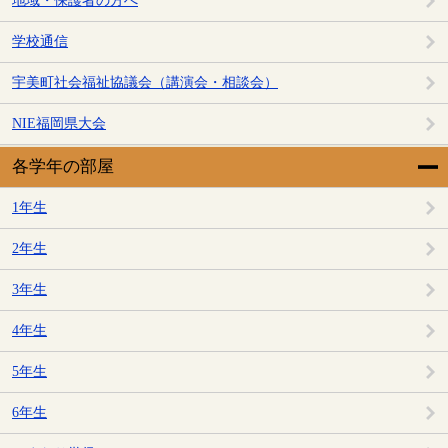
地域・保護者の方へ
学校通信
宇美町社会福祉協議会（講演会・相談会）
NIE福岡県大会
各学年の部屋
1年生
2年生
3年生
4年生
5年生
6年生