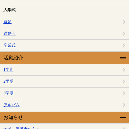
入学式
遠足
運動会
卒業式
活動紹介
1学期
2学期
3学期
アルバム
お知らせ