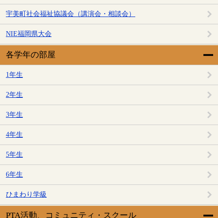
宇美町社会福祉協議会（講演会・相談会）
NIE福岡県大会
各学年の部屋
1年生
2年生
3年生
4年生
5年生
6年生
ひまわり学級
PTA活動、コミュニティ・スクール