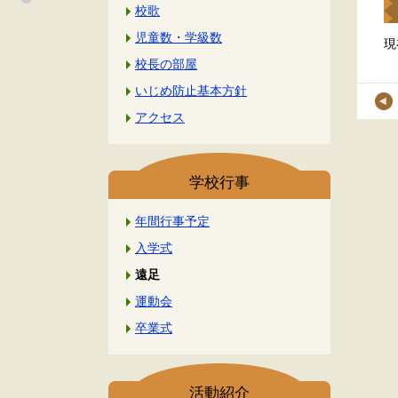
校歌
児童数・学級数
現
校長の部屋
いじめ防止基本方針
アクセス
学校行事
年間行事予定
入学式
遠足
運動会
卒業式
活動紹介