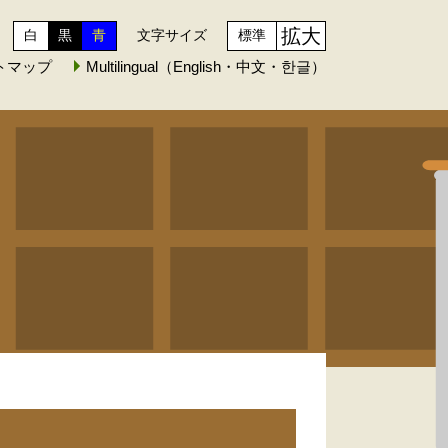
拡大
白
黒
青
文字サイズ
標準
トマップ
Multilingual（English・中文・한글）