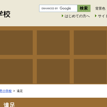
背景色
はじめての方へ
サイ
野小学校
遠足
遠足