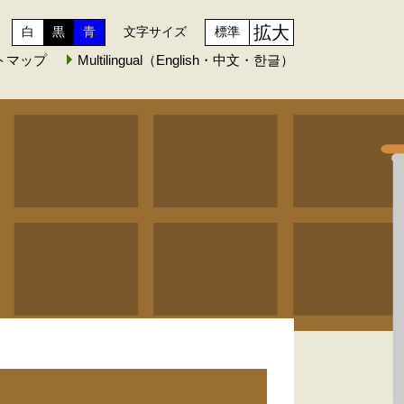
拡大
白
黒
青
文字サイズ
標準
トマップ
Multilingual（English・中文・한글）
。