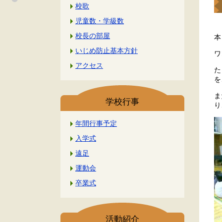
校歌
児童数・学級数
校長の部屋
本
いじめ防止基本方針
ワ
アクセス
た
を
ま
学校行事
り
年間行事予定
入学式
遠足
運動会
卒業式
活動紹介