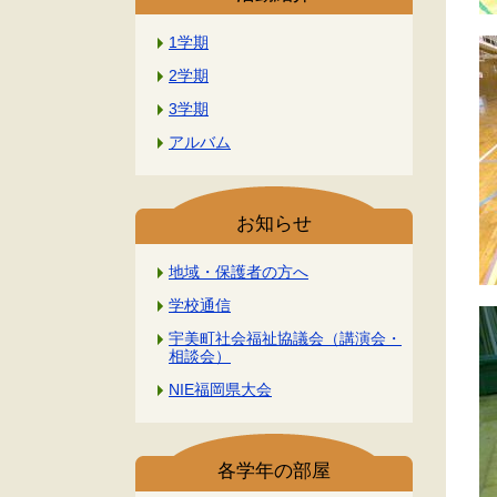
1学期
2学期
3学期
アルバム
お知らせ
地域・保護者の方へ
学校通信
宇美町社会福祉協議会（講演会・
相談会）
NIE福岡県大会
各学年の部屋