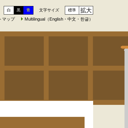
拡大
白
黒
青
文字サイズ
標準
トマップ
Multilingual（English・中文・한글）