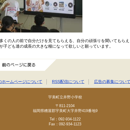
くの人の前で自分だけを見てもらえる、自分の頑張りを聞いてもらえ
が子ども達の成長の大きな糧になって欲しいと願っています。
前のページに戻る
のホームページについて
RSS配信について
広告の募集につい
宇美町立井野小学校
〒811-2104
福岡県糟屋郡宇美町大字井野419番地9
Tel：092-934-1122
Fax：092-934-1123