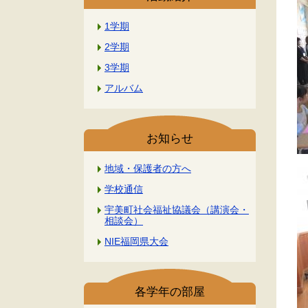
1学期
2学期
3学期
アルバム
お知らせ
地域・保護者の方へ
学校通信
宇美町社会福祉協議会（講演会・
相談会）
NIE福岡県大会
各学年の部屋