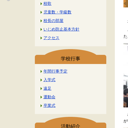
校歌
児童数・学級数
校長の部屋
本
いじめ防止基本方針
子
た
アクセス
学校行事
年間行事予定
入学式
遠足
運動会
卒業式
張
が
活動紹介