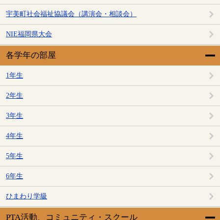
宇美町社会福祉協議会（講演会・相談会）
NIE福岡県大会
各学年の部屋
1年生
2年生
3年生
4年生
5年生
6年生
ひまわり学級
PTA活動、コミュニティ・スクール