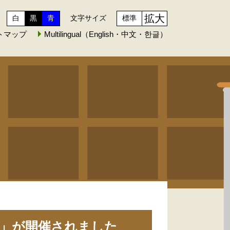
拡大
白
黒
青
文字サイズ
標準
トマップ
Multilingual（English・中文・한글）
室」が開催されました