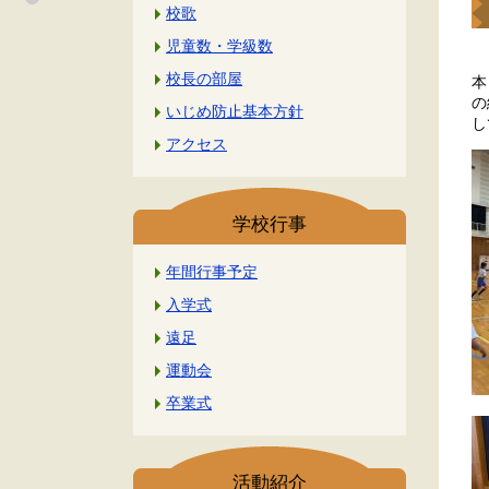
校歌
児童数・学級数
校長の部屋
本
の
いじめ防止基本方針
し
アクセス
学校行事
年間行事予定
入学式
遠足
運動会
卒業式
活動紹介