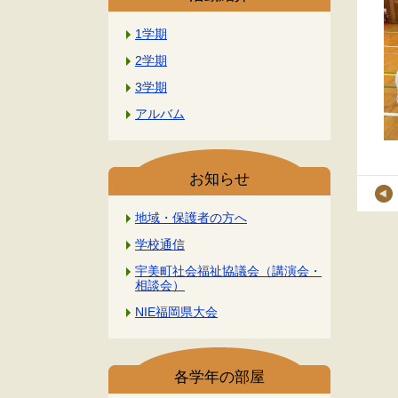
1学期
2学期
3学期
アルバム
お知らせ
地域・保護者の方へ
学校通信
宇美町社会福祉協議会（講演会・
相談会）
NIE福岡県大会
各学年の部屋