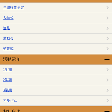
年間行事予定
入学式
遠足
運動会
卒業式
活動紹介
1学期
2学期
3学期
アルバム
お知らせ