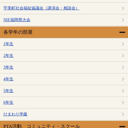
宇美町社会福祉協議会（講演会・相談会）
NIE福岡県大会
各学年の部屋
1年生
2年生
3年生
4年生
5年生
6年生
ひまわり学級
PTA活動、コミュニティ・スクール