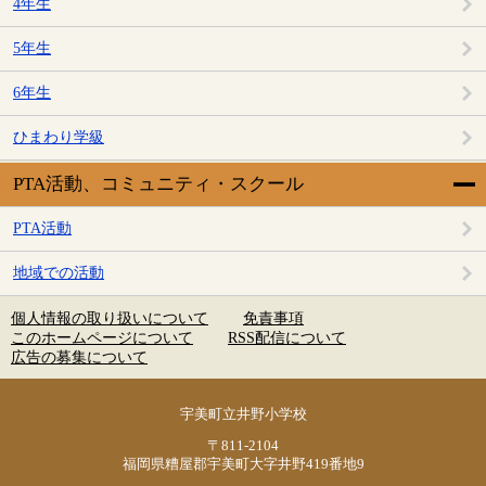
4年生
5年生
6年生
ひまわり学級
PTA活動、コミュニティ・スクール
PTA活動
地域での活動
個人情報の取り扱いについて
免責事項
このホームページについて
RSS配信について
広告の募集について
宇美町立井野小学校
〒811-2104
福岡県糟屋郡宇美町大字井野419番地9