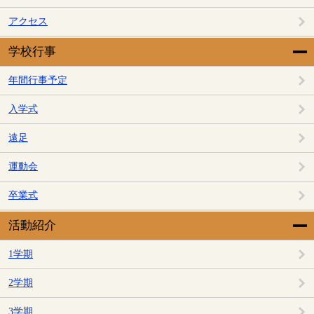
アクセス
学校行事
年間行事予定
入学式
遠足
運動会
卒業式
活動紹介
1学期
2学期
3学期