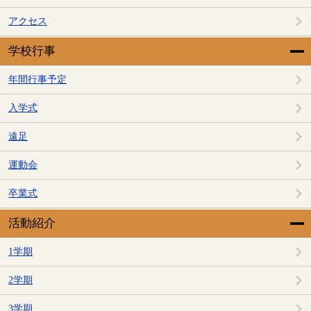
アクセス
学校行事
年間行事予定
入学式
遠足
運動会
卒業式
活動紹介
1学期
2学期
3学期