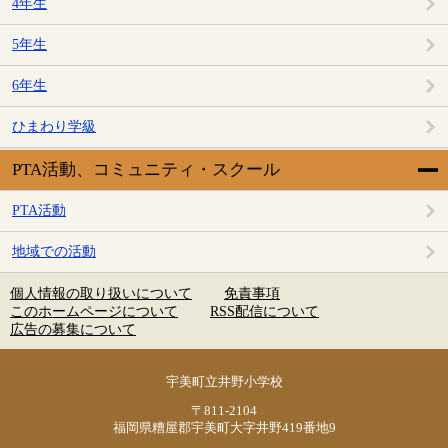
4年生
5年生
6年生
ひまわり学級
PTA活動、コミュニティ・スクール
PTA活動
地域での活動
個人情報の取り扱いについて
免責事項
このホームページについて
RSS配信について
広告の募集について
宇美町立井野小学校
〒811-2104
福岡県糟屋郡宇美町大字井野419番地9