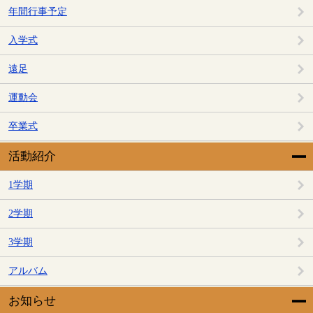
年間行事予定
入学式
遠足
運動会
卒業式
活動紹介
1学期
2学期
3学期
アルバム
お知らせ