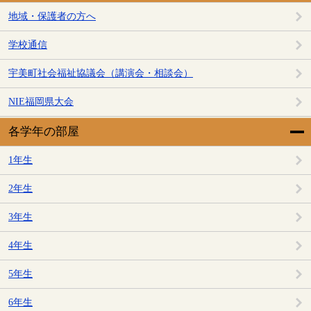
地域・保護者の方へ
学校通信
宇美町社会福祉協議会（講演会・相談会）
NIE福岡県大会
各学年の部屋
1年生
2年生
3年生
4年生
5年生
6年生