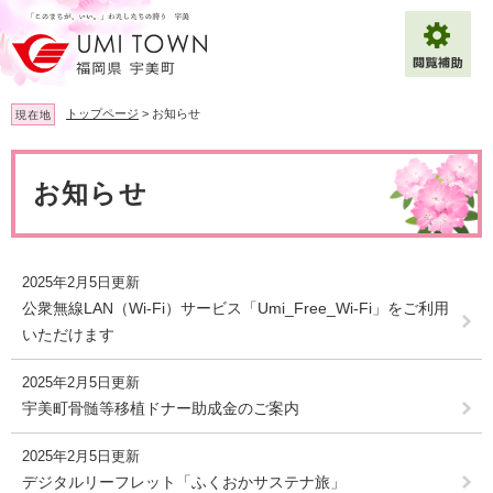
ペ
メ
ー
ニ
ジ
ュ
の
ー
先
を
トップページ
>
お知らせ
現在地
頭
飛
で
ば
本
拡大
文字サイズ
標準
す
し
文
お知らせ
。
て
背景色変更
白
黒
青
本
文
へ
Multilingual（English・中文・한글）
2025年2月5日更新
公衆無線LAN（Wi-Fi）サービス「Umi_Free_Wi-Fi」をご利用
いただけます
2025年2月5日更新
宇美町骨髄等移植ドナー助成金のご案内
2025年2月5日更新
デジタルリーフレット「ふくおかサステナ旅」