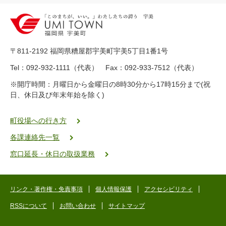
2
0
-
8
9
〒811-2192 福岡県糟屋郡宇美町宇美5丁目1番1号
8
-
Tel：092-932-1111（代表） Fax：092-933-7512（代表）
2
※開庁時間：月曜日から金曜日の8時30分から17時15分まで(祝
5
日、休日及び年末年始を除く)
5
ヤ
ク
町役場への行き方
バ
各課連絡先一覧
二
ゴ
窓口延長・休日の取扱業務
ー
ゴ
ー
リンク・著作権・免責事項
個人情報保護
アクセシビリティ
RSSについて
お問い合わせ
サイトマップ