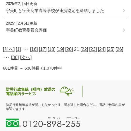
2025年2月5日更新
宇美町と宇美商業高等学校が連携協定を締結しました
2025年2月5日更新
宇美町教育委員会評価
[
前へ
] [
1
] ･･･ [
16
] [
17
] [
18
] [
19
] [
20
] 21 [
22
] [
23
] [
24
] [
25
] [
26
]
･･･ [
36
] [
次へ
]
601件目 ～ 630件目 / 1,070件中
防災行政無線（町内）放送の
電話案内サービス
防災行政無線放送が聞こえなかったり、聞き逃した場合などに、電話で放送内容が
確認できます。
0
1