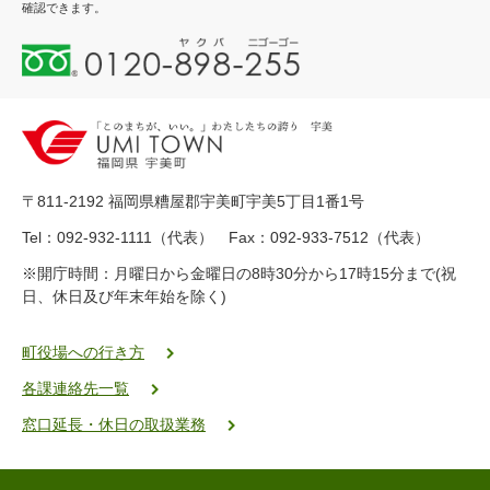
確認できます。
0
1
2
0
-
8
9
〒811-2192 福岡県糟屋郡宇美町宇美5丁目1番1号
8
-
Tel：092-932-1111（代表） Fax：092-933-7512（代表）
2
※開庁時間：月曜日から金曜日の8時30分から17時15分まで(祝
5
日、休日及び年末年始を除く)
5
ヤ
ク
町役場への行き方
バ
各課連絡先一覧
二
ゴ
窓口延長・休日の取扱業務
ー
ゴ
ー