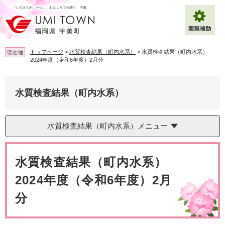
ペ
メ
ー
ニ
ジ
ュ
の
ー
先
を
トップページ
>
水質検査結果（町内水系）
>
水質検査結果（町内水系）
現在地
頭
飛
2024年度（令和6年度）2月分
で
ば
拡大
文字サイズ
標準
す
し
。
て
水質検査結果（町内水系）
背景色変更
白
黒
青
本
文
へ
Multilingual（English・中文・한글）
水質検査結果（町内水系）メニュー
本
文
水質検査結果（町内水系）
2024年度（令和6年度）2月
分