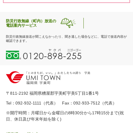
防災行政無線（町内）放送の
電話案内サービス
防災行政無線放送が聞こえなかったり、聞き逃した場合などに、電話で放送内容が
確認できます。
0
1
2
0
-
8
9
〒811-2192 福岡県糟屋郡宇美町宇美5丁目1番1号
8
-
Tel：092-932-1111（代表） Fax：092-933-7512（代表）
2
※開庁時間：月曜日から金曜日の8時30分から17時15分まで(祝
5
日、休日及び年末年始を除く)
5
ヤ
ク