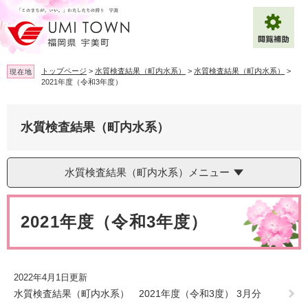
ペ
メ
ー
ニ
ジ
ュ
の
ー
先
を
トップページ
>
水質検査結果（町内水系）
>
水質検査結果（町内水系）
>
現在地
頭
飛
2021年度（令和3年度）
で
ば
拡大
文字サイズ
標準
す
し
。
て
水質検査結果（町内水系）
背景色変更
白
黒
青
本
文
へ
Multilingual（English・中文・한글）
水質検査結果（町内水系）メニュー
本
文
2021年度（令和3年度）
2022年4月1日更新
水質検査結果（町内水系） 2021年度（令和3度） 3月分