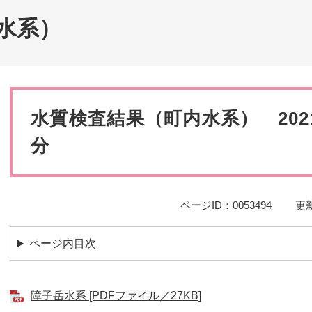
災・安全
水系）
本
文
水質検査結果（町内水系） 202
分
ページID：0053494
更新
ページ内目次
障子岳水系 [PDFファイル／27KB]