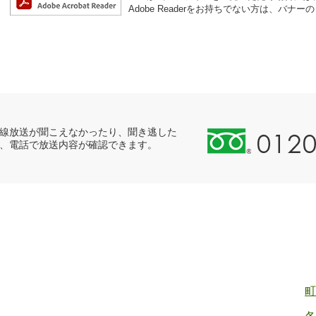
Adobe Readerをお持ちでない方は、バ
0
線放送が聞こえなかったり、聞き逃した
、電話で放送内容が確認できます。
1
2
0
-
8
9
8
-
2
町
5