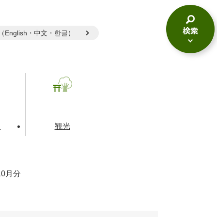
gual（English・中文・한글）
検
索
メ
ニ
ュ
ー
て
観光
10月分
とじる
とじる
とじる
和