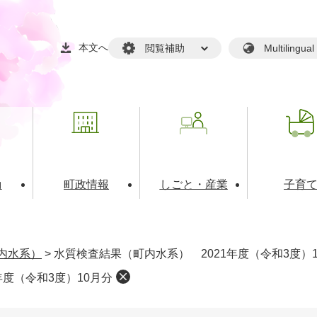
本文へ
閲覧補助
Multilin
動
町政情報
しごと・産業
子育
戸籍・マイナンバー
・生涯学習
税金・料金(個人向け）
文化・スポーツ
広報
税金（事業者向け）
内水系）
>
水質検査結果（町内水系） 2021年度（令和3度）
境・衛生
るさと納税
上下水道
職員採用情報
年度（令和3度）10月分
・開発
人権・男女共同参画・平