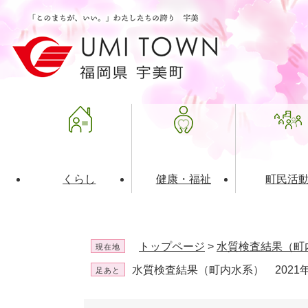
ペ
メ
ー
ニ
ジ
ュ
の
ー
先
を
頭
飛
で
ば
す
し
。
て
本
文
くらし
健康・福祉
町民活
へ
ライフインデックス
福祉・介護
地域コミュニティ
町の概要
入札・発注情報
住民票・
健康
社会教育
町政運営
産業振興
トップページ
>
水質検査結果（町
現在地
保険・年金
共働・ボランティア
歴史と文化財
広告事業
ごみ・環
施設案内
企業版ふ
水質検査結果（町内水系） 2021
足あと
道路・交通・住まい
財政・管財情報
都市計画