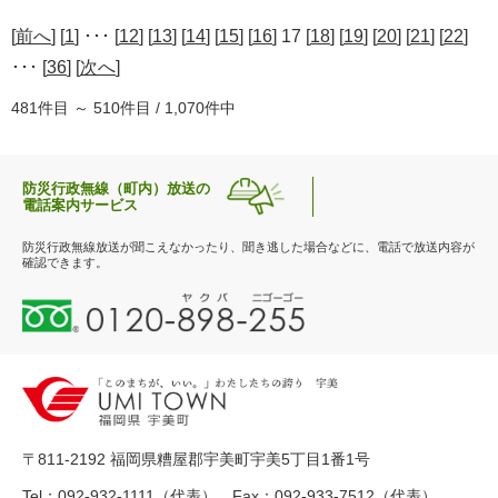
[
前へ
] [
1
] ･･･ [
12
] [
13
] [
14
] [
15
] [
16
] 17 [
18
] [
19
] [
20
] [
21
] [
22
]
･･･ [
36
] [
次へ
]
481件目 ～ 510件目 / 1,070件中
防災行政無線（町内）放送の
電話案内サービス
防災行政無線放送が聞こえなかったり、聞き逃した場合などに、電話で放送内容が
確認できます。
0
1
2
0
-
8
9
〒811-2192 福岡県糟屋郡宇美町宇美5丁目1番1号
8
-
Tel：092-932-1111（代表） Fax：092-933-7512（代表）