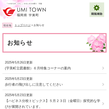
ペ
メ
ー
ニ
ジ
ュ
の
ー
先
を
トップページ
>
お知らせ
現在地
頭
飛
で
ば
本
拡大
文字サイズ
標準
す
し
文
お知らせ
。
て
背景色変更
白
黒
青
本
文
へ
Multilingual（English・中文・한글）
2025年5月26日更新
(宇美町立図書館）６月特集コーナーの案内
2025年5月23日更新
歩行者の飛び出しに注意してください
2025年5月23日更新
【ハピネス分校トピックス】５月２３日（金曜日）探究的な学
びが展開されています。