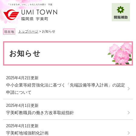
ペ
メ
ー
ニ
ジ
ュ
の
ー
先
を
トップページ
>
お知らせ
現在地
頭
飛
で
ば
本
拡大
文字サイズ
標準
す
し
文
お知らせ
。
て
背景色変更
白
黒
青
本
文
へ
Multilingual（English・中文・한글）
2025年4月2日更新
中小企業等経営強化法に基づく「先端設備等導入計画」の認定
申請について
2025年4月1日更新
宇美町教職員の働き方改革取組指針
2025年4月1日更新
宇美町地域強靭化計画