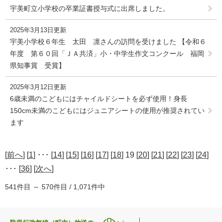
宇美町立小学校の卒業証書授与式に出席しました。
2025年3月13日更新
宇美小学校６年生 太田 凛さんの訪問を受けました 【令和６
年度 第６０回「ＪＡ共済」小・中学生作文コンクール 福岡
県知事賞 受賞】
2025年3月12日更新
6歳未満のこどもにはチャイルドシートを必ず使用！身長
150cm未満のこどもにはジュニアシートの使用が推奨されてい
ます
[
前へ
] [
1
] ･･･ [
14
] [
15
] [
16
] [
17
] [
18
] 19 [
20
] [
21
] [
22
] [
23
] [
24
]
･･･ [
36
] [
次へ
]
541件目 ～ 570件目 / 1,071件中