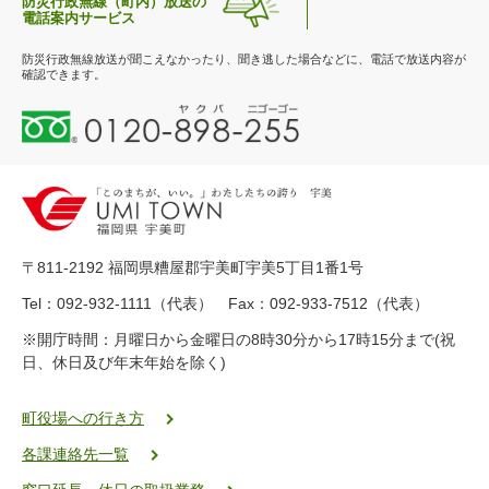
防災行政無線（町内）放送の
電話案内サービス
防災行政無線放送が聞こえなかったり、聞き逃した場合などに、電話で放送内容が
確認できます。
0
1
2
0
-
8
9
〒811-2192 福岡県糟屋郡宇美町宇美5丁目1番1号
8
-
Tel：092-932-1111（代表） Fax：092-933-7512（代表）
2
※開庁時間：月曜日から金曜日の8時30分から17時15分まで(祝
5
日、休日及び年末年始を除く)
5
ヤ
ク
町役場への行き方
バ
各課連絡先一覧
二
ゴ