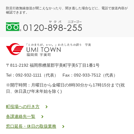
防災行政無線放送が聞こえなかったり、聞き逃した場合などに、電話で放送内容が
確認できます。
0
1
2
0
-
8
9
〒811-2192 福岡県糟屋郡宇美町宇美5丁目1番1号
8
-
Tel：092-932-1111（代表） Fax：092-933-7512（代表）
2
※開庁時間：月曜日から金曜日の8時30分から17時15分まで(祝
5
日、休日及び年末年始を除く)
5
ヤ
ク
町役場への行き方
バ
各課連絡先一覧
二
ゴ
窓口延長・休日の取扱業務
ー