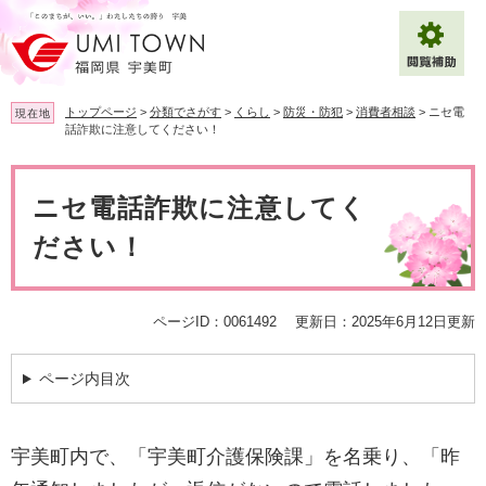
ペ
メ
ー
ニ
ジ
ュ
の
ー
先
を
トップページ
>
分類でさがす
>
くらし
>
防災・防犯
>
消費者相談
>
ニセ電
現在地
頭
飛
話詐欺に注意してください！
で
ば
拡大
文字サイズ
標準
す
し
本
。
て
文
ニセ電話詐欺に注意してく
背景色変更
白
黒
青
本
文
ださい！
へ
Multilingual（English・中文・한글）
ページID：0061492
更新日：2025年6月12日更新
ページ内目次
宇美町内で、「宇美町介護保険課」を名乗り、「昨