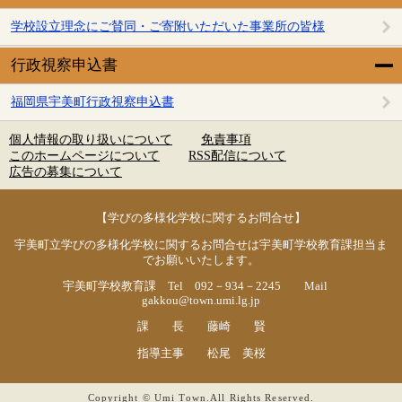
学校設立理念にご賛同・ご寄附いただいた事業所の皆様
行政視察申込書
福岡県宇美町行政視察申込書
個人情報の取り扱いについて
免責事項
このホームページについて
RSS配信について
広告の募集について
【学びの多様化学校に関するお問合せ】
宇美町立学びの多様化学校に関するお問合せは宇美町学校教育課担当ま
でお願いいたします。
宇美町学校教育課 Tel 092－934－2245 Mail
gakkou@town.umi.lg.jp
課 長 藤崎 賢
指導主事 松尾 美桜
Copyright © Umi Town.All Rights Reserved.