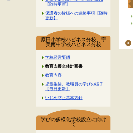
【随時更新】
保護者の皆様への連絡事項【随時
更新】
原田小学校ハピネス分校、宇
美南中学校ハピネス分校
学校経営要綱
教育支援全体計画書
教育内容
児童生徒、教職員の学びの様子
【毎日更新】
いじめ防止基本方針
学びの多様化学校設立に向け
て