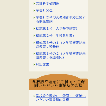
文部科学省関係
宇美町関係
宇美町立学びの多様化学校に関す
る取扱要綱
様式第１号（入学等申請書）
様式第２号（学校意見書）
様式第３号の１（入学等審査結果
通知書：校長宛）
様式第３号の２（入学等審査結果
通知書：保護者宛）
発出文書
学校設立理念にご賛同・ご寄
附いただいた事業所の皆様
学校設立理念にご賛同・ご寄附い
ただいた事業所の皆様