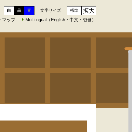
拡大
白
黒
青
文字サイズ
標準
トマップ
Multilingual（English・中文・한글）