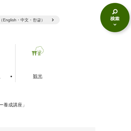
gual（English・中文・한글）
検
索
メ
ニ
ュ
ー
て
観光
ー養成講座」
とじる
とじる
とじる
和