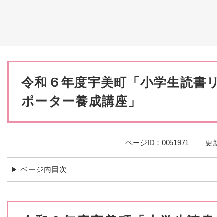
災・安全
本
文
令和６年度宇美町「小学生読書
ポーター養成講座」
ページID：0051971
更新
ページ内目次