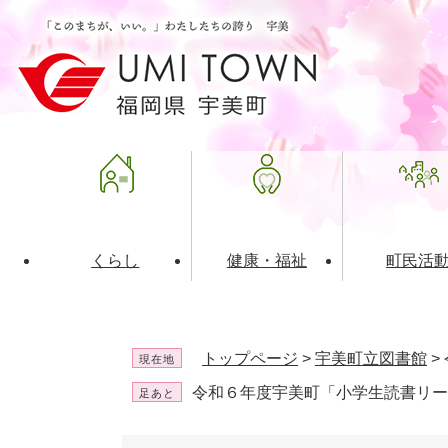
ペ
メ
ー
ニ
ジ
ュ
の
ー
先
を
頭
飛
で
ば
す
し
。
て
本
文
くらし
健康・福祉
町民活
へ
ライフインデックス
福祉・介護
地域コミュニティ
町の概要
入札・発注情報
住民票・
健康
社会教育
町政運営
産業振興
トップページ
>
宇美町立図書館
>
現在地
保険・年金
共働・ボランティア
歴史と文化財
広告事業
ごみ・環
施設案内
企業版ふ
令和６年度宇美町「小学生読書リー
足あと
道路・交通・住まい
財政・管財情報
都市計画