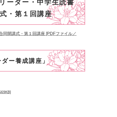
リーダー・中学生読書
式・第１回講座
同開講式・第１回講座 [PDFファイル／
ーダー養成講座」
9KB]