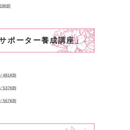
9KB]
サポーター養成講座」
81KB]
37KB]
67KB]