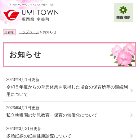
ペ
メ
ー
ニ
ジ
ュ
の
ー
先
を
トップページ
>
お知らせ
現在地
頭
飛
で
ば
本
拡大
文字サイズ
標準
す
し
文
お知らせ
。
て
背景色変更
白
黒
青
本
文
へ
Multilingual（English・中文・한글）
2023年4月1日更新
令和５年度からの育児休業を取得した場合の保育所等の継続利
用について
2023年4月1日更新
私立幼稚園の幼児教育・保育の無償化について
2023年3月31日更新
多胎妊娠の妊婦健康診査について