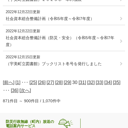
2022年12月22日更新
社会資本総合整備計画（令和5年度～令和7年度）
2022年12月22日更新
社会資本総合整備計画（防災・安全）（令和5年度～令和7年
度）
2022年12月15日更新
（宇美町立図書館）ブックリスト冬号を発行しました
[
前へ
] [
1
] ･･･ [
25
] [
26
] [
27
] [
28
] [
29
] 30 [
31
] [
32
] [
33
] [
34
] [
35
]
･･･ [
36
] [
次へ
]
871件目 ～ 900件目 / 1,070件中
防災行政無線（町内）放送の
電話案内サービス