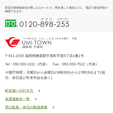
防災行政無線放送が聞こえなかったり、聞き逃した場合などに、電話で放送内容が
確認できます。
0
1
2
0
-
8
9
〒811-2192 福岡県糟屋郡宇美町宇美5丁目1番1号
8
-
Tel：092-932-1111（代表） Fax：092-933-7512（代表）
2
※開庁時間：月曜日から金曜日の8時30分から17時15分まで(祝
5
日、休日及び年末年始を除く)
5
ヤ
ク
町役場への行き方
バ
各課連絡先一覧
二
ゴ
窓口延長・休日の取扱業務
ー