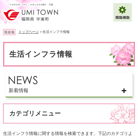
ペ
メ
ー
ニ
ジ
ュ
の
ー
先
を
トップページ
>
生活インフラ情報
現在地
頭
飛
で
ば
本
拡大
文字サイズ
標準
す
し
文
生活インフラ情報
。
て
背景色変更
白
黒
青
本
文
へ
Multilingual（English・中文・한글）
新着情報
カテゴリメニュー
生活インフラ情報に関する情報を検索できます。下記のカテゴリよ