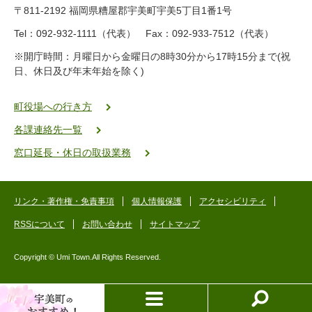
9
〒811-2192 福岡県糟屋郡宇美町宇美5丁目1番1号
8
-
Tel：092-932-1111（代表） Fax：092-933-7512（代表）
2
※開庁時間：月曜日から金曜日の8時30分から17時15分まで(祝
5
日、休日及び年末年始を除く)
5
ヤ
ク
町役場への行き方
バ
各課連絡先一覧
二
ゴ
窓口延長・休日の取扱業務
ー
ゴ
ー
リンク・著作権・免責事項
個人情報保護
アクセシビリティ
RSSについて
お問い合わせ
サイトマップ
Copyright © Umi Town.All Rights Reserved.
お
メ
検