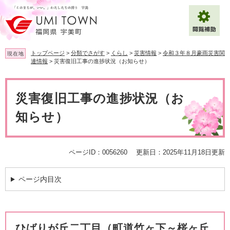
ペ
メ
ー
ニ
ジ
ュ
の
ー
先
を
トップページ
>
分類でさがす
>
くらし
>
災害情報
>
令和３年８月豪雨災害関
現在地
頭
飛
連情報
>
災害復旧工事の進捗状況（お知らせ）
で
ば
拡大
文字サイズ
標準
す
し
本
。
て
文
災害復旧工事の進捗状況（お
背景色変更
白
黒
青
本
文
知らせ）
へ
Multilingual（English・中文・한글）
ページID：0056260
更新日：2025年11月18日更新
ページ内目次
ひばりが丘二丁目（町道竹ヶ下～桜ヶ丘