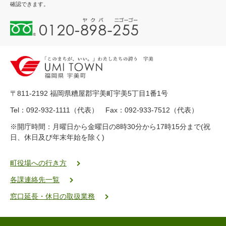
確認できます。
0
1
2
0
-
8
9
〒811-2192 福岡県糟屋郡宇美町宇美5丁目1番1号
8
-
Tel：092-932-1111（代表） Fax：092-933-7512（代表）
2
※開庁時間：月曜日から金曜日の8時30分から17時15分まで(祝
5
日、休日及び年末年始を除く)
5
ヤ
ク
町役場への行き方
バ
各課連絡先一覧
二
ゴ
窓口延長・休日の取扱業務
ー
ゴ
ー