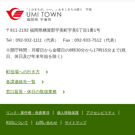
2
0
-
8
9
〒811-2192 福岡県糟屋郡宇美町宇美5丁目1番1号
8
-
Tel：092-932-1111（代表） Fax：092-933-7512（代表）
2
※開庁時間：月曜日から金曜日の8時30分から17時15分まで(祝
5
日、休日及び年末年始を除く)
5
ヤ
ク
町役場への行き方
バ
各課連絡先一覧
二
ゴ
窓口延長・休日の取扱業務
ー
ゴ
ー
リンク・著作権・免責事項
個人情報保護
アクセシビリティ
RSSについて
お問い合わせ
サイトマップ