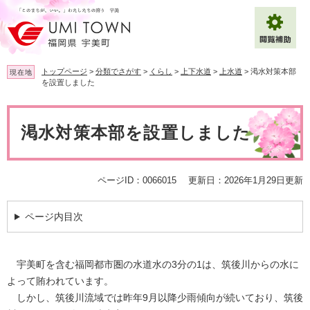
ペ
メ
ー
ニ
ジ
ュ
の
ー
先
を
トップページ
>
分類でさがす
>
くらし
>
上下水道
>
上水道
>
渇水対策本部
現在地
頭
飛
を設置しました
で
ば
拡大
文字サイズ
標準
す
し
本
。
て
文
渇水対策本部を設置しました
背景色変更
白
黒
青
本
文
へ
Multilingual（English・中文・한글）
ページID：0066015
更新日：2026年1月29日更新
ページ内目次
宇美町を含む福岡都市圏の水道水の3分の1は、筑後川からの水に
よって賄われています。
しかし、筑後川流域では昨年9月以降少雨傾向が続いており、筑後