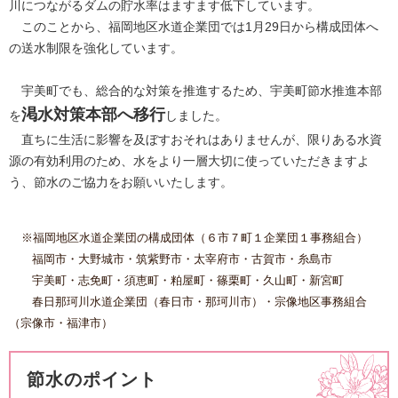
川につながるダムの貯水率はますます低下しています。
このことから、福岡地区水道企業団では1月29日から構成団体へ
の送水制限を強化しています。
宇美町でも、総合的な対策を推進するため、
宇美町節水推進本部
渇水対策本部へ移行
を
しました。
直ちに生活に影響を及ぼすおそれはありませんが、限りある水資
源の有効利用のため、水をより一層大切に使っていただきますよ
う、節水のご協力をお願いいたします。
※福岡地区水道企業団の構成団体（６市７町１企業団１事務組合）
福岡市・大野城市・筑紫野市・太宰府市・古賀市・糸島市
宇美町・志免町・須恵町・粕屋町・篠栗町・久山町・新宮町
春日那珂川水道企業団（春日市・那珂川市）・宗像地区事務組合
（宗像市・福津市）
節水のポイント