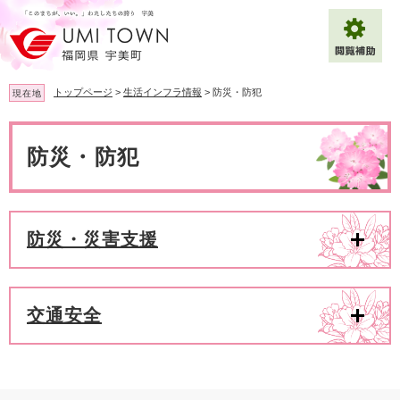
ペ
メ
ー
ニ
ジ
ュ
の
ー
先
を
トップページ
>
生活インフラ情報
>
防災・防犯
現在地
頭
飛
で
ば
本
拡大
文字サイズ
標準
す
し
文
防災・防犯
。
て
背景色変更
白
黒
青
本
文
へ
Multilingual（English・中文・한글）
防災・災害支援
交通安全