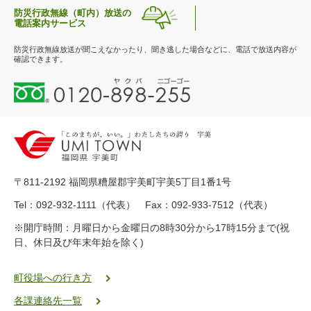
防災行政無線（町内）放送の
電話案内サービス
防災行政無線放送が聞こえなかったり、聞き逃した場合などに、電話で放送内容が
確認できます。
0
1
2
0
-
8
9
〒811-2192 福岡県糟屋郡宇美町宇美5丁目1番1号
8
-
Tel：092-932-1111（代表） Fax：092-933-7512（代表）
2
※開庁時間：月曜日から金曜日の8時30分から17時15分まで(祝
5
日、休日及び年末年始を除く)
5
ヤ
ク
町役場への行き方
バ
各課連絡先一覧
二