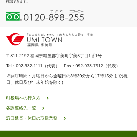
確認できます。
0
1
2
0
-
8
9
〒811-2192 福岡県糟屋郡宇美町宇美5丁目1番1号
8
-
Tel：092-932-1111（代表） Fax：092-933-7512（代表）
2
※開庁時間：月曜日から金曜日の8時30分から17時15分まで(祝
5
日、休日及び年末年始を除く)
5
ヤ
ク
町役場への行き方
バ
各課連絡先一覧
二
ゴ
窓口延長・休日の取扱業務
ー
ゴ
ー