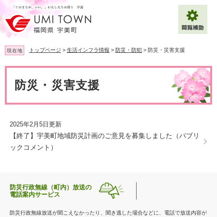
ペ
メ
ー
ニ
ジ
ュ
の
ー
先
を
トップページ
>
生活インフラ情報
>
防災・防犯
>
防災・災害支援
現在地
頭
飛
で
ば
本
拡大
文字サイズ
標準
す
し
文
防災・災害支援
。
て
背景色変更
白
黒
青
本
文
へ
Multilingual（English・中文・한글）
2025年2月5日更新
【終了】宇美町地域防災計画のご意見を募集しました（パブリ
ックコメント）
防災行政無線（町内）放送の
電話案内サービス
防災行政無線放送が聞こえなかったり、聞き逃した場合などに、電話で放送内容が