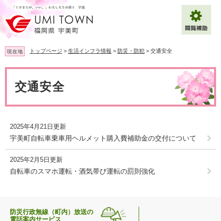
ペ
メ
ー
ニ
ジ
ュ
の
ー
先
を
トップページ
>
生活インフラ情報
>
防災・防犯
>
交通安全
現在地
頭
飛
で
ば
本
拡大
文字サイズ
標準
す
し
文
交通安全
。
て
背景色変更
白
黒
青
本
文
へ
Multilingual（English・中文・한글）
2025年4月21日更新
宇美町自転車乗車用ヘルメット購入費補助金の交付について
2025年2月5日更新
自転車のスマホ運転・酒気帯び運転の罰則強化
防災行政無線（町内）放送の
電話案内サービス