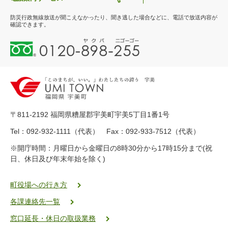
防災行政無線放送が聞こえなかったり、聞き逃した場合などに、電話で放送内容が
確認できます。
0
1
2
0
-
8
9
〒811-2192 福岡県糟屋郡宇美町宇美5丁目1番1号
8
-
Tel：092-932-1111（代表） Fax：092-933-7512（代表）
2
※開庁時間：月曜日から金曜日の8時30分から17時15分まで(祝
5
日、休日及び年末年始を除く)
5
ヤ
ク
町役場への行き方
バ
各課連絡先一覧
二
ゴ
窓口延長・休日の取扱業務
ー