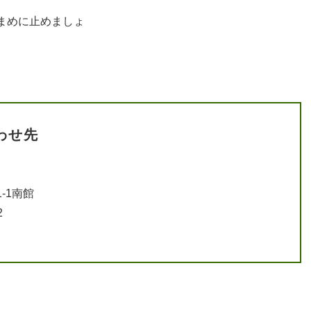
まめに止めましょ
う。
わせ先
-1南館
2