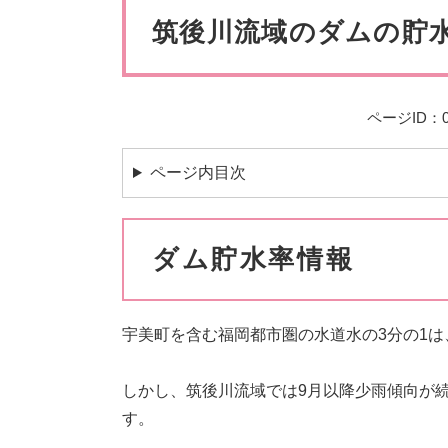
ペット・動物
防犯・防
文
筑後川流域のダムの貯
ページID：00
ページ内目次
ダム貯水率情報
宇美町を含む福岡都市圏の水道水の3分の1
しかし、筑後川流域では9月以降少雨傾向が
す。