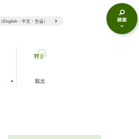
gual（English・中文・한글）
検
索
メ
ニ
ュ
ー
て
観光
とじる
とじる
とじる
和