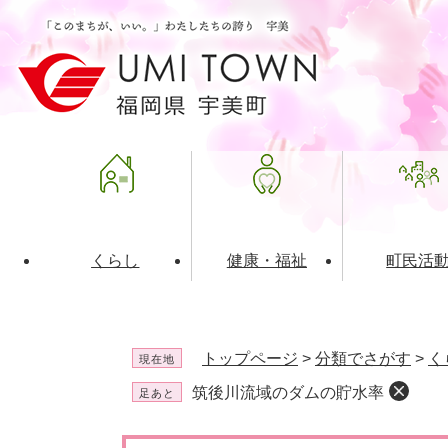
ペ
メ
ー
ニ
ジ
ュ
の
ー
先
を
頭
飛
で
ば
す
し
。
て
本
文
くらし
健康・福祉
町民活
へ
ライフインデックス
福祉・介護
地域コミュニティ
町の概要
入札・発注情報
住民票・
健康
社会教育
町政運営
産業振興
トップページ
>
分類でさがす
>
く
現在地
保険・年金
共働・ボランティア
歴史と文化財
広告事業
ごみ・環
施設案内
企業版ふ
筑後川流域のダムの貯水率
足あと
道路・交通・住まい
財政・管財情報
都市計画
本