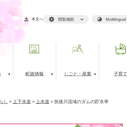
本文へ
閲覧補助
Multilin
動
町政情報
しごと・産業
子育
戸籍・マイナンバー
・生涯学習
税金・料金(個人向け）
文化・スポーツ
広報
税金（事業者向け）
らし
>
上下水道
>
上水道
>
筑後川流域のダムの貯水率
境・衛生
るさと納税
上下水道
職員採用情報
・開発
人権・男女共同参画・平