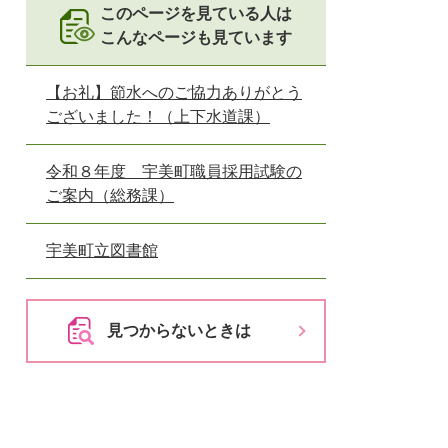
とじる
このページを見ている人は
こんなページも見ています
とじる
【お礼】節水へのご協力ありがとう
ございました！（上下水道課）
令和８年度 宇美町職員採用試験の
ご案内（総務課）
宇美町立図書館
見つからないときは