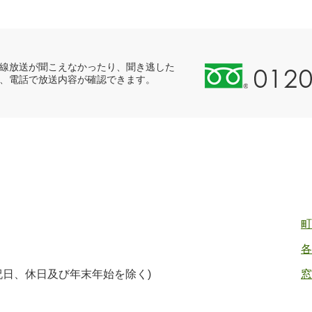
0
線放送が聞こえなかったり、聞き逃した
、電話で放送内容が確認できます。
1
2
0
-
8
9
8
-
2
町
5
各
5
ヤ
(祝日、休日及び年末年始を除く)
窓
ク
バ