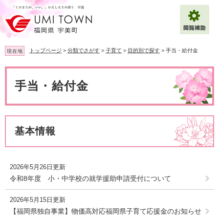
ペ
メ
ー
ニ
ジ
ュ
の
ー
先
を
トップページ
>
分類でさがす
>
子育て
>
目的別で探す
>
手当・給付金
現在地
頭
飛
で
ば
本
拡大
文字サイズ
標準
す
し
文
手当・給付金
。
て
背景色変更
白
黒
青
本
文
へ
Multilingual（English・中文・한글）
基本情報
2026年5月26日更新
令和8年度 小・中学校の就学援助申請受付について
2026年5月15日更新
【福岡県独自事業】物価高対応福岡県子育て応援金のお知らせ