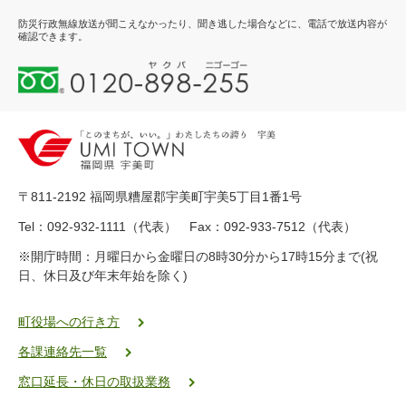
防災行政無線放送が聞こえなかったり、聞き逃した場合などに、電話で放送内容が
確認できます。
0
1
2
0
-
8
9
〒811-2192 福岡県糟屋郡宇美町宇美5丁目1番1号
8
-
Tel：092-932-1111（代表） Fax：092-933-7512（代表）
2
※開庁時間：月曜日から金曜日の8時30分から17時15分まで(祝
5
日、休日及び年末年始を除く)
5
ヤ
ク
町役場への行き方
バ
各課連絡先一覧
二
ゴ
窓口延長・休日の取扱業務
ー