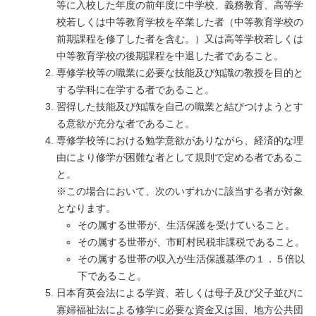
等に入校した年度の前年度に中学校、義務教育、高等学
校若しくは中等教育学校を卒業した者（中等教育学校の
前期課程を修了した者を含む。）又は高等学校若しくは
中等教育学校の後期課程を中退した者であること。
専修学校等の職業に必要な技能及び知識の教授を目的と
する学科に在学する者であること。
習得した技能及び知識を自己の職業と結びつけようとす
る意欲が充分な者であること。
専修学校等における勉学意欲がありながら、経済的な理
由により修学が困難な者として規則で定める者であるこ
と。
※この場合において、次のいずれかに該当する者が対象
となります。
その属する世帯が、生活保護を受けていること。
その属する世帯が、市町村民税非課税であること。
その属する世帯の収入が生活保護基準の１．５倍以
下であること。
日本育英会法による学資、若しくは母子及び父子並びに
寡婦福祉法による修学に必要な資金又は国、地方公共団