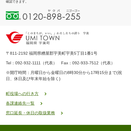
確認できます。
0
1
2
0
-
8
9
〒811-2192 福岡県糟屋郡宇美町宇美5丁目1番1号
8
-
Tel：092-932-1111（代表） Fax：092-933-7512（代表）
2
※開庁時間：月曜日から金曜日の8時30分から17時15分まで(祝
5
日、休日及び年末年始を除く)
5
ヤ
ク
町役場への行き方
バ
各課連絡先一覧
二
ゴ
窓口延長・休日の取扱業務
ー
ゴ
ー