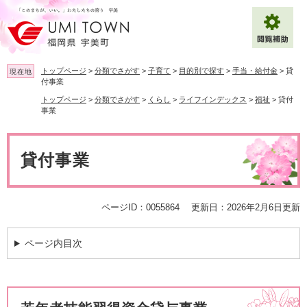
ペ
メ
ー
ニ
ジ
ュ
の
ー
先
を
トップページ
>
分類でさがす
>
子育て
>
目的別で探す
>
手当・給付金
>
貸
現在地
頭
飛
付事業
で
ば
トップページ
>
分類でさがす
>
くらし
>
ライフインデックス
>
福祉
>
貸付
拡大
文字サイズ
標準
す
し
事業
。
て
背景色変更
白
黒
青
本
本
文
文
貸付事業
へ
Multilingual（English・中文・한글）
ページID：0055864
更新日：2026年2月6日更新
ページ内目次