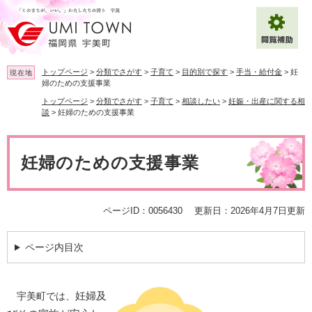
ペ
メ
ー
ニ
ジ
ュ
の
ー
先
を
トップページ
>
分類でさがす
>
子育て
>
目的別で探す
>
手当・給付金
>
妊
現在地
頭
飛
婦のための支援事業
で
ば
トップページ
>
分類でさがす
>
子育て
>
相談したい
>
妊娠・出産に関する相
拡大
文字サイズ
標準
す
し
談
>
妊婦のための支援事業
。
て
背景色変更
白
黒
青
本
本
文
文
妊婦のための支援事業
へ
Multilingual（English・中文・한글）
ページID：0056430
更新日：2026年4月7日更新
ページ内目次
妊婦及
宇美町では、