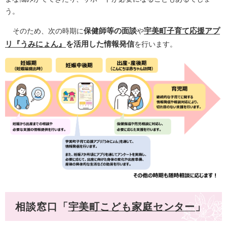
う。
保健師等の面談
宇美町子育て応援アプ
そのため、次の時期に
や
リ『うみにょん』
を活用した
情報発信
を行います。
相談窓口「
宇美町こども家庭センター
」