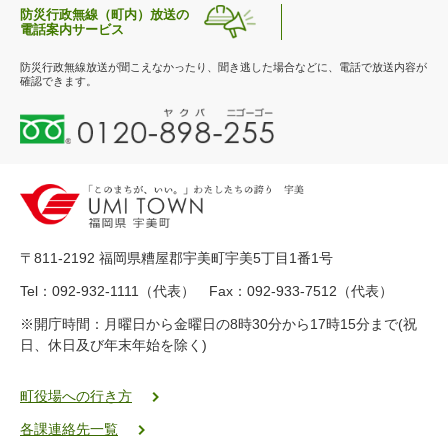
防災行政無線（町内）放送の
電話案内サービス
防災行政無線放送が聞こえなかったり、聞き逃した場合などに、電話で放送内容が
確認できます。
0
1
2
0
-
8
9
〒811-2192 福岡県糟屋郡宇美町宇美5丁目1番1号
8
-
Tel：092-932-1111（代表） Fax：092-933-7512（代表）
2
※開庁時間：月曜日から金曜日の8時30分から17時15分まで(祝
5
日、休日及び年末年始を除く)
5
ヤ
ク
町役場への行き方
バ
各課連絡先一覧
二