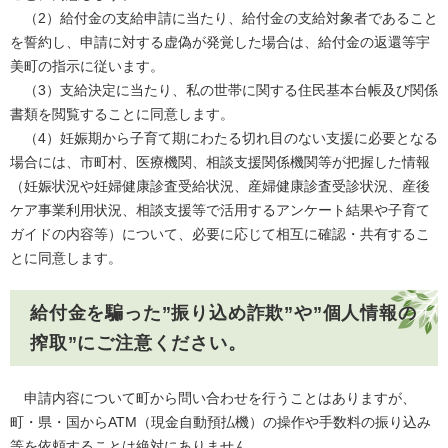
（2）給付金の支給申請に当たり、給付金の支給対象者であること
を誓約し、申請に対する虚偽が発覚した場合は、給付金の返還等宇
美町の指示に従います。
（3）支給決定に当たり、私の世帯に関する住民基本台帳及び関係
書類を閲覧することに同意します。
（4）妊娠期から子育て期にわたる切れ目のない支援に必要となる
場合には、市町村、医療機関、相談支援関係機関等が把握した情報
（妊娠状況や妊婦健康診査受給状況、産婦健康診査受診状況、産後
ケア事業利用状況、相談支援等で活用するアンケート結果や子育て
ガイドの内容等）について、必要に応じて相互に確認・共有するこ
とに同意します。
給付金を騙った”振り込め詐欺”や”個人情報の
搾取”にご注意ください。
申請内容について町から問い合わせを行うことはありますが、
町・県・国からATM（現金自動預払機）の操作​​や手数料の振り込み
等を依頼することは絶対にありません。