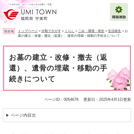
ペ
メ
ー
ニ
ジ
ュ
の
ー
先
を
トップページ
>
分類でさがす
>
くらし
>
ごみ・環境・衛生
>
生活衛生
>
お
現在地
頭
飛
墓の建立・改修・撤去（返還）、遺骨の埋蔵・移動の手続きについて
で
ば
拡大
文字サイズ
標準
す
し
本
。
て
文
お墓の建立・改修・撤去（返
背景色変更
白
黒
青
本
文
還）、遺骨の埋蔵・移動の手
へ
Multilingual（English・中文・한글）
続きについて
ページID：0054678
更新日：2025年4月1日更新
ページ内目次