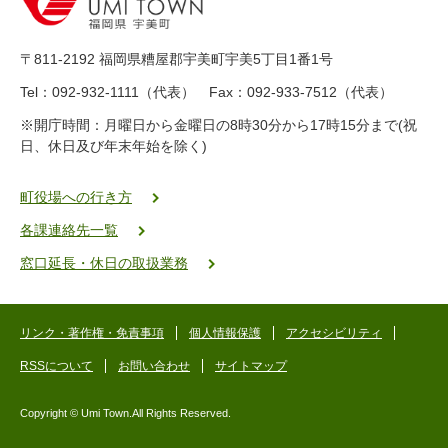
-
8
9
〒811-2192 福岡県糟屋郡宇美町宇美5丁目1番1号
8
-
Tel：092-932-1111（代表） Fax：092-933-7512（代表）
2
※開庁時間：月曜日から金曜日の8時30分から17時15分まで(祝
5
日、休日及び年末年始を除く)
5
ヤ
ク
町役場への行き方
バ
各課連絡先一覧
二
ゴ
窓口延長・休日の取扱業務
ー
ゴ
ー
リンク・著作権・免責事項
個人情報保護
アクセシビリティ
RSSについて
お問い合わせ
サイトマップ
Copyright © Umi Town.All Rights Reserved.