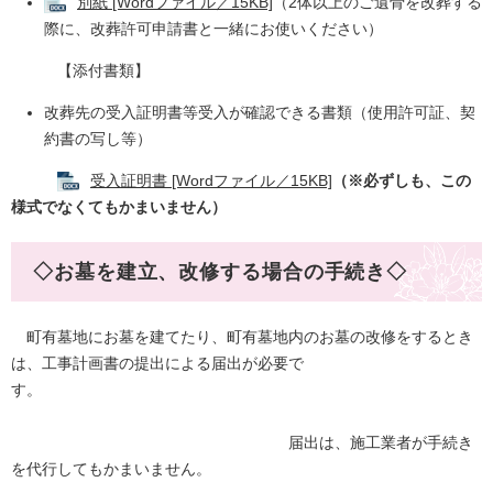
別紙 [Wordファイル／15KB]
（2体以上のご遺骨を改葬する
際に、改葬許可申請書と一緒にお使いください）​
【添付書類】
改葬先の受入証明書等受入が確認できる書類（使用許可証、契
約書の写し等）
受入証明書 [Wordファイル／15KB]
（※必ずしも、この
様式でなくてもかまいません）​
◇お墓を建立、改修する場合の手続き◇
町有墓地にお墓を建てたり、町有墓地内のお墓の改修をするとき
は、工事計画書の提出による届出が必要で
す。
届出は、施工業者が手続き
を代行してもかまいません。