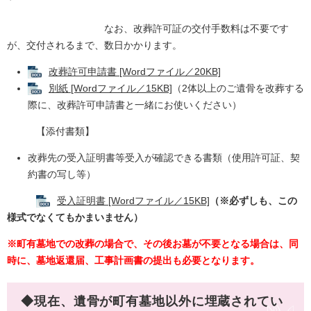
なお、改葬許可証の交付手数料は不要です
が、交付されるまで、数日かかります。
改葬許可申請書 [Wordファイル／20KB]
別紙 [Wordファイル／15KB]
（2体以上のご遺骨を改葬する
際に、改葬許可申請書と一緒にお使いください）
【添付書類】
改葬先の受入証明書等受入が確認できる書類（使用許可証、契
約書の写し等）
受入証明書 [Wordファイル／15KB]
（※必ずしも、この
様式でなくてもかまいません）
※町有墓地での改葬の場合で、その後お墓が不要となる場合は、同
時に、墓地返還届、工事計画書の提出も必要となります。
◆現在、遺骨が町有墓地以外に埋蔵されてい