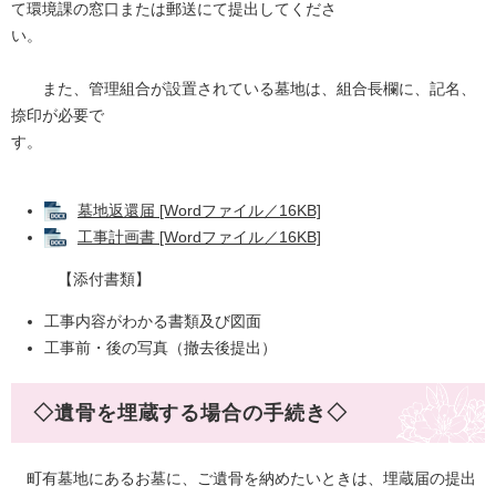
て環境課の窓口または郵送にて提出してくださ
い。
また、管理組合が設置されている墓地は、組合長欄に、記名、
捺印が必要で
す。
墓地返還届 [Wordファイル／16KB]
工事計画書 [Wordファイル／16KB]
【添付書類】
工事内容がわかる書類及び図面
工事前・後の写真（撤去後提出）
◇遺骨を埋蔵する場合の手続き◇
町有墓地にあるお墓に、ご遺骨を納めたいときは、埋蔵届の提出