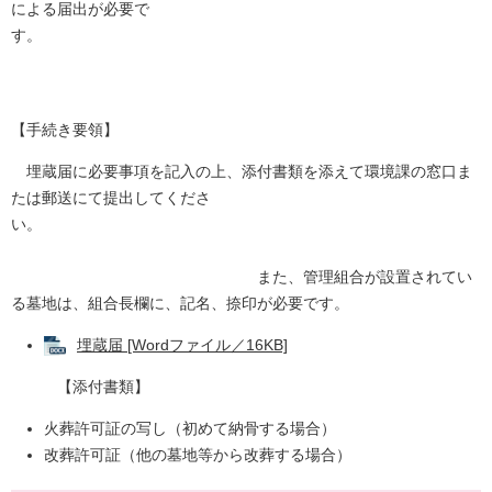
による届出が必要で
す。
【手続き要領】
埋蔵届に必要事項を記入の上、添付書類を添えて環境課の窓口ま
たは郵送にて提出してくださ
い。
また、管理組合が設置されてい
る墓地は、組合長欄に、記名、捺印が必要です。
埋蔵届 [Wordファイル／16KB]
【添付書類】
火葬許可証の写し（初めて納骨する場合）
改葬許可証（他の墓地等から改葬する場合）