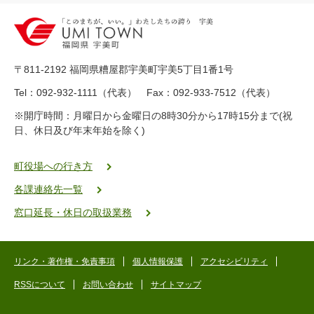
2
0
-
8
9
〒811-2192 福岡県糟屋郡宇美町宇美5丁目1番1号
8
-
Tel：092-932-1111（代表） Fax：092-933-7512（代表）
2
※開庁時間：月曜日から金曜日の8時30分から17時15分まで(祝
5
日、休日及び年末年始を除く)
5
ヤ
ク
町役場への行き方
バ
各課連絡先一覧
二
ゴ
窓口延長・休日の取扱業務
ー
ゴ
ー
リンク・著作権・免責事項
個人情報保護
アクセシビリティ
RSSについて
お問い合わせ
サイトマップ