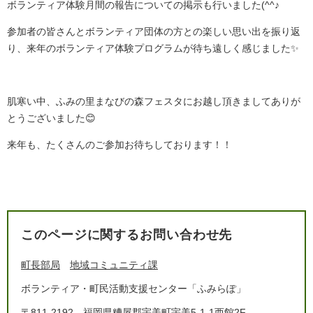
ボランティア体験月間の報告についての掲示も行いました(^^♪
参加者の皆さんとボランティア団体の方との楽しい思い出を振り返
り、来年のボランティア体験プログラムが待ち遠しく感じました✨
肌寒い中、ふみの里まなびの森フェスタにお越し頂きましてありが
とうございました😊
来年も、たくさんのご参加お待ちしております！！
このページに関するお問い合わせ先
町長部局
地域コミュニティ課
ボランティア・町民活動支援センター「ふみらぽ」
〒811-2192
福岡県糟屋郡宇美町宇美5-1-1西館2F