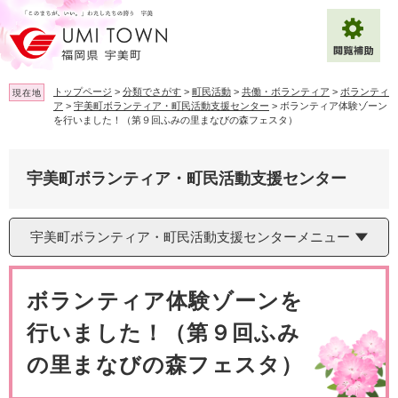
ペ
メ
ー
ニ
ジ
ュ
の
ー
先
を
トップページ
>
分類でさがす
>
町民活動
>
共働・ボランティア
>
ボランティ
現在地
頭
飛
ア
>
宇美町ボランティア・町民活動支援センター
>
ボランティア体験ゾーン
で
ば
を行いました！（第９回ふみの里まなびの森フェスタ）
拡大
文字サイズ
標準
す
し
。
て
背景色変更
白
黒
青
本
宇美町ボランティア・町民活動支援センター
文
へ
Multilingual（English・中文・한글）
宇美町ボランティア・町民活動支援センターメニュー
本
文
ボランティア体験ゾーンを
行いました！（第９回ふみ
の里まなびの森フェスタ）