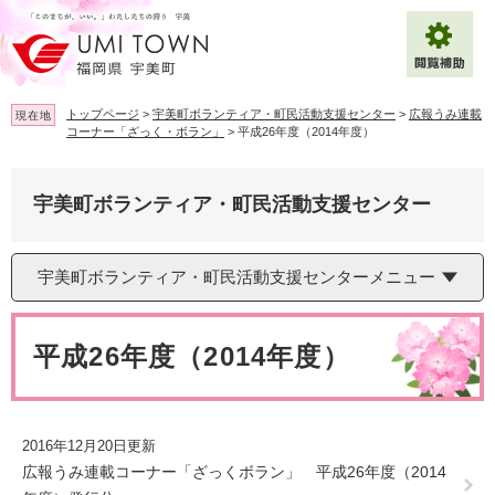
ペ
メ
ー
ニ
ジ
ュ
の
ー
先
を
トップページ
>
宇美町ボランティア・町民活動支援センター
>
広報うみ連載
現在地
頭
飛
コーナー「ざっく・ボラン」
>
平成26年度（2014年度）
で
ば
拡大
文字サイズ
標準
す
し
。
て
宇美町ボランティア・町民活動支援センター
背景色変更
白
黒
青
本
文
へ
Multilingual（English・中文・한글）
宇美町ボランティア・町民活動支援センターメニュー
本
文
平成26年度（2014年度）
2016年12月20日更新
広報うみ連載コーナー「ざっくボラン」 平成26年度（2014