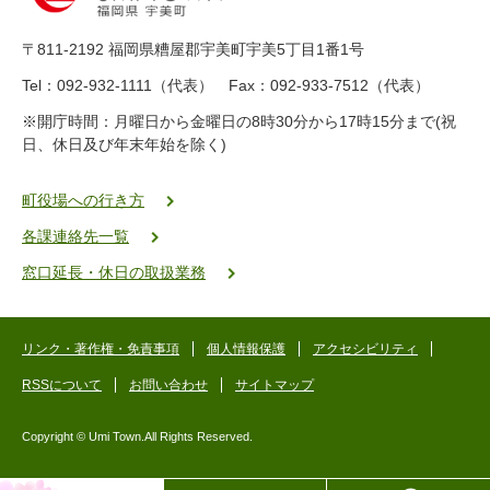
8
9
〒811-2192 福岡県糟屋郡宇美町宇美5丁目1番1号
8
-
Tel：092-932-1111（代表） Fax：092-933-7512（代表）
2
※開庁時間：月曜日から金曜日の8時30分から17時15分まで(祝
5
日、休日及び年末年始を除く)
5
ヤ
ク
町役場への行き方
バ
各課連絡先一覧
二
ゴ
窓口延長・休日の取扱業務
ー
ゴ
ー
リンク・著作権・免責事項
個人情報保護
アクセシビリティ
RSSについて
お問い合わせ
サイトマップ
Copyright © Umi Town.All Rights Reserved.