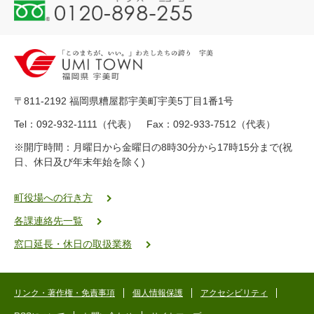
0
1
2
0
-
8
9
〒811-2192 福岡県糟屋郡宇美町宇美5丁目1番1号
8
-
Tel：092-932-1111（代表） Fax：092-933-7512（代表）
2
※開庁時間：月曜日から金曜日の8時30分から17時15分まで(祝
5
日、休日及び年末年始を除く)
5
ヤ
ク
町役場への行き方
バ
各課連絡先一覧
二
ゴ
窓口延長・休日の取扱業務
ー
ゴ
ー
リンク・著作権・免責事項
個人情報保護
アクセシビリティ