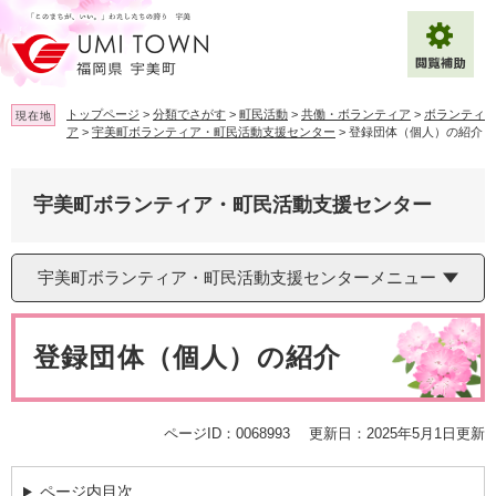
ペ
メ
ー
ニ
ジ
ュ
の
ー
先
を
トップページ
>
分類でさがす
>
町民活動
>
共働・ボランティア
>
ボランティ
現在地
頭
飛
ア
>
宇美町ボランティア・町民活動支援センター
>
登録団体（個人）の紹介
で
ば
拡大
文字サイズ
標準
す
し
。
て
宇美町ボランティア・町民活動支援センター
背景色変更
白
黒
青
本
文
へ
Multilingual（English・中文・한글）
宇美町ボランティア・町民活動支援センターメニュー
本
文
登録団体（個人）の紹介
ページID：0068993
更新日：2025年5月1日更新
ページ内目次