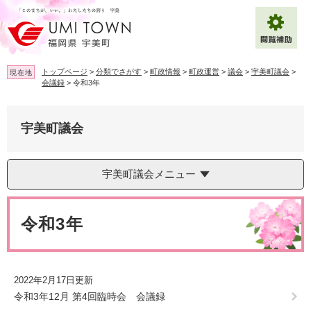
ペ
メ
ー
ニ
ジ
ュ
の
ー
先
を
トップページ
>
分類でさがす
>
町政情報
>
町政運営
>
議会
>
宇美町議会
>
現在地
頭
飛
会議録
>
令和3年
で
ば
拡大
文字サイズ
標準
す
し
。
て
宇美町議会
背景色変更
白
黒
青
本
文
へ
Multilingual（English・中文・한글）
宇美町議会メニュー
本
文
令和3年
2022年2月17日更新
令和3年12月 第4回臨時会 会議録