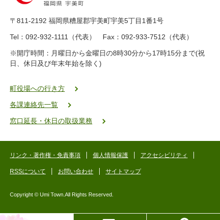
8
9
〒811-2192 福岡県糟屋郡宇美町宇美5丁目1番1号
8
-
Tel：092-932-1111（代表） Fax：092-933-7512（代表）
2
※開庁時間：月曜日から金曜日の8時30分から17時15分まで(祝
5
日、休日及び年末年始を除く)
5
ヤ
ク
町役場への行き方
バ
各課連絡先一覧
二
ゴ
窓口延長・休日の取扱業務
ー
ゴ
ー
リンク・著作権・免責事項
個人情報保護
アクセシビリティ
RSSについて
お問い合わせ
サイトマップ
Copyright © Umi Town.All Rights Reserved.