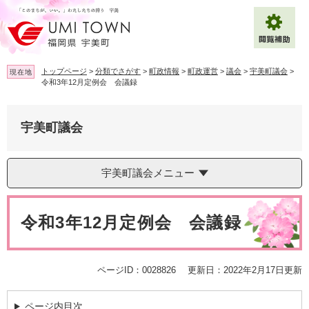
ペ
メ
ー
ニ
ジ
ュ
の
ー
先
を
トップページ
>
分類でさがす
>
町政情報
>
町政運営
>
議会
>
宇美町議会
>
現在地
頭
飛
令和3年12月定例会 会議録
で
ば
拡大
文字サイズ
標準
す
し
。
て
宇美町議会
背景色変更
白
黒
青
本
文
へ
Multilingual（English・中文・한글）
宇美町議会メニュー
本
文
令和3年12月定例会 会議録
ページID：0028826
更新日：2022年2月17日更新
ページ内目次