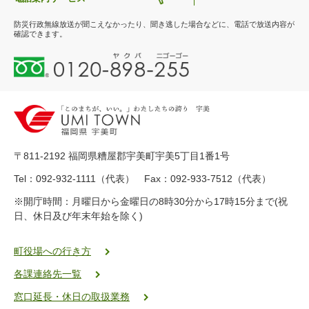
防災行政無線放送が聞こえなかったり、聞き逃した場合などに、電話で放送内容が
確認できます。
0
1
2
0
-
8
9
〒811-2192 福岡県糟屋郡宇美町宇美5丁目1番1号
8
-
Tel：092-932-1111（代表） Fax：092-933-7512（代表）
2
※開庁時間：月曜日から金曜日の8時30分から17時15分まで(祝
5
日、休日及び年末年始を除く)
5
ヤ
ク
町役場への行き方
バ
各課連絡先一覧
二
ゴ
窓口延長・休日の取扱業務
ー