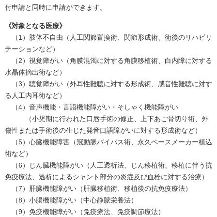
付申請と同時に申請ができます。
《対象となる医療》
（1）肢体不自由（人工関節置換術、関節形成術、術後のリハビリ
テーションなど）
（2）視覚障がい（角膜混濁に対する角膜移植術、白内障に対する
水晶体摘出術など）
（3）聴覚障がい（外耳性難聴に対する形成術、感音性難聴に対す
る人工内耳術など）
（4）音声機能・言語機能障がい・そしゃく機能障がい
（小児期に行われた口唇手術の修正、上下あご骨切り術、外
傷性または手術後の生じた発音口語障がいに対する形成術など）
（5）心臓機能障害（冠動脈バイパス術、永久ペースメーカー植込
術など）
（6）じん臓機能障がい（人工透析法、じん移植術、移植に伴う抗
免疫療法、透析によるシャント部分の炎症及び血栓に対する治療）
（7）肝臓機能障がい（肝臓移植術、移植後の抗免疫療法）
（8）小腸機能障がい（中心静脈栄養法）
（9）免疫機能障がい（免疫療法、免疫調節療法）