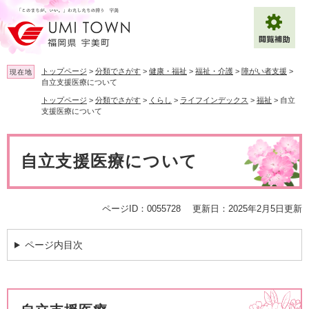
ペ
メ
ー
ニ
ジ
ュ
の
ー
先
を
トップページ
>
分類でさがす
>
健康・福祉
>
福祉・介護
>
障がい者支援
>
現在地
頭
飛
自立支援医療について
で
ば
トップページ
>
分類でさがす
>
くらし
>
ライフインデックス
>
福祉
>
自立
拡大
文字サイズ
標準
す
し
支援医療について
。
て
背景色変更
白
黒
青
本
本
文
文
自立支援医療について
へ
Multilingual（English・中文・한글）
ページID：0055728
更新日：2025年2月5日更新
ページ内目次