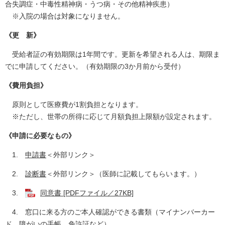
合失調症・中毒性精神病・うつ病・その他精神疾患）
※入院の場合は対象になりません。
《更 新》
受給者証の有効期限は1年間です。更新を希望される人は、期限ま
でに申請してください。（有効期限の3か月前から受付）
《費用負担
》
原則として医療費が1割負担となります。
※ただし、世帯の所得に応じて月額負担上限額が設定されます。
《申請に必要なもの
》
1.
申請書
＜外部リンク＞
2.
診断書
＜外部リンク＞
（医師に記載してもらいます。）
3.
同意書 [PDFファイル／27KB]
4. 窓口に来る方のご本人確認ができる書類（マイナンバーカー
ド、障がいの手帳、免許証など）