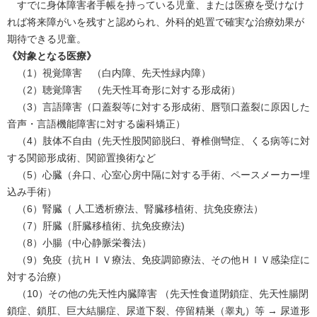
すでに身体障害者手帳を持っている児童、または医療を受けなけ
れば将来障がいを残すと認められ、外科的処置で確実な治療効果が
期待できる児童。
《対象となる医療》
（1）視覚障害 （白内障、先天性緑内障）
（2）聴覚障害 （先天性耳奇形に対する形成術）
（3）言語障害（口蓋裂等に対する形成術、唇顎口蓋裂に原因した
音声・言語機能障害に対する歯科矯正）
（4）肢体不自由（先天性股関節脱臼、脊椎側彎症、くる病等に対
する関節形成術、関節置換術など
（5）心臓（弁口、心室心房中隔に対する手術、ペースメーカー埋
込み手術）
（6）腎臓（ 人工透析療法、腎臓移植術、抗免疫療法）
（7）肝臓（肝臓移植術、抗免疫療法)
（8）小腸（中心静脈栄養法）
（9）免疫（抗ＨＩＶ療法、免疫調節療法、その他ＨＩＶ感染症に
対する治療）
（10）その他の先天性内臓障害 （先天性食道閉鎖症、先天性腸閉
鎖症、鎖肛、巨大結腸症、尿道下裂、停留精巣（睾丸）等 → 尿道形