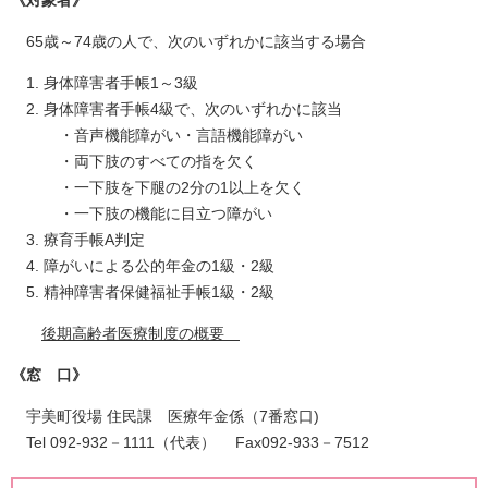
《対象者》
65歳～74歳の人で、次のいずれかに該当する場合
身体障害者手帳1～3級
身体障害者手帳4級で、次のいずれかに該当
・音声機能障がい・言語機能障がい
・両下肢のすべての指を欠く
・一下肢を下腿の2分の1以上を欠く
・一下肢の機能に目立つ障がい
療育手帳A判定
障がいによる公的年金の1級・2級
精神障害者保健福祉手帳1級・2級
後期高齢者医療制度の概要
《窓 口》
宇美町役場 住民課 医療年金係（7番窓口)
Tel 092-932－1111（代表） Fax092-933－7512