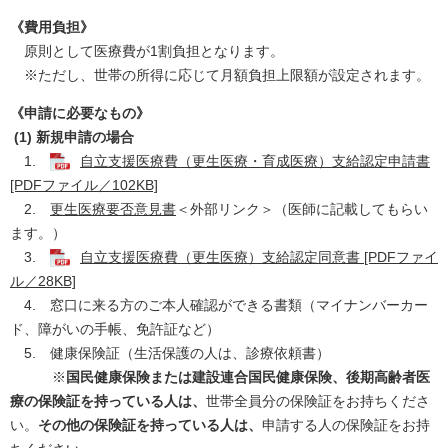
《費用負担》
原則として医療費が1割負担となります。
※ただし、世帯の所得に応じて月額負担上限額が設定されます。
《申請に必要なもの》
(1) 新規申請の場合
1.
自立支援医療費（更生医療・育成医療）支給認定申請書
[PDFファイル／102KB]
2.
更生医療要否意見書
＜外部リンク＞
（医師に記載してもらい
ます。）
3.
自立支援医療費（更生医療）支給認定同意書 [PDFファイ
ル／28KB]
4. 窓口に来る方のご本人確認ができる書類（マイナンバーカー
ド、障がいの手帳、免許証など）
5. 健康保険証（生活保護の人は、診療依頼書）
※
国民健康保険または建設連合国民健康保険、後期高齢者医
療の保険証を持っている人は、
世帯全員分の保険証をお持ちくださ
い。
その他の保険証を持っている人は、
申請する人の保険証をお持