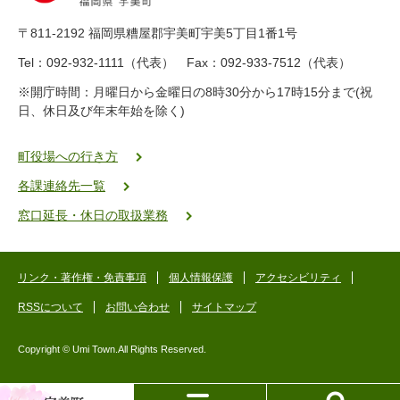
8
9
〒811-2192 福岡県糟屋郡宇美町宇美5丁目1番1号
8
-
Tel：092-932-1111（代表） Fax：092-933-7512（代表）
2
※開庁時間：月曜日から金曜日の8時30分から17時15分まで(祝
5
日、休日及び年末年始を除く)
5
ヤ
ク
町役場への行き方
バ
各課連絡先一覧
二
ゴ
窓口延長・休日の取扱業務
ー
ゴ
ー
リンク・著作権・免責事項
個人情報保護
アクセシビリティ
RSSについて
お問い合わせ
サイトマップ
Copyright © Umi Town.All Rights Reserved.