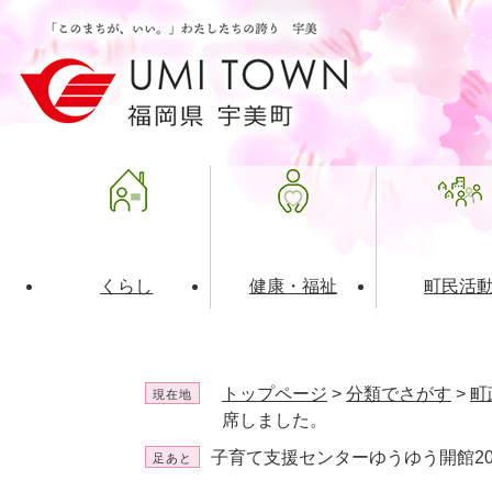
ペ
メ
ー
ニ
ジ
ュ
の
ー
先
を
頭
飛
で
ば
す
し
。
て
本
文
くらし
健康・福祉
町民活
へ
ライフインデックス
福祉・介護
地域コミュニティ
町の概要
入札・発注情報
住民票・
健康
社会教育
町政運営
産業振興
トップページ
>
分類でさがす
>
町
現在地
保険・年金
共働・ボランティア
歴史と文化財
広告事業
ごみ・環
施設案内
企業版ふ
席しました。
子育て支援センターゆうゆう開館2
足あと
道路・交通・住まい
財政・管財情報
都市計画