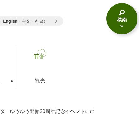
gual（English・中文・한글）
検
索
メ
ニ
ュ
ー
て
観光
ターゆうゆう開館20周年記念イベントに出
とじる
とじる
とじる
和