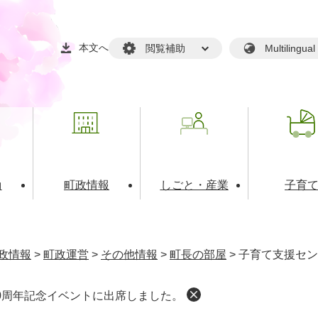
本文へ
閲覧補助
Multilin
動
町政情報
しごと・産業
子育
戸籍・マイナンバー
・生涯学習
税金・料金(個人向け）
文化・スポーツ
広報
税金（事業者向け）
政情報
>
町政運営
>
その他情報
>
町長の部屋
>
子育て支援セン
境・衛生
るさと納税
上下水道
職員採用情報
0周年記念イベントに出席しました。
・開発
人権・男女共同参画・平