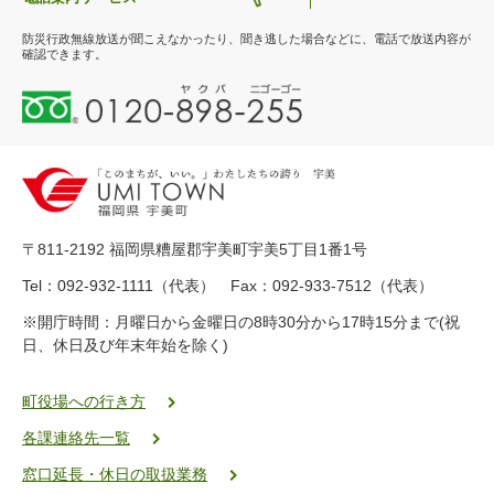
防災行政無線放送が聞こえなかったり、聞き逃した場合などに、電話で放送内容が
確認できます。
0
1
2
0
-
8
9
〒811-2192 福岡県糟屋郡宇美町宇美5丁目1番1号
8
-
Tel：092-932-1111（代表） Fax：092-933-7512（代表）
2
※開庁時間：月曜日から金曜日の8時30分から17時15分まで(祝
5
日、休日及び年末年始を除く)
5
ヤ
ク
町役場への行き方
バ
各課連絡先一覧
二
ゴ
窓口延長・休日の取扱業務
ー