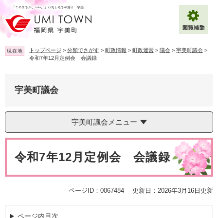
ペ
メ
ー
ニ
ジ
ュ
の
ー
先
を
トップページ
>
分類でさがす
>
町政情報
>
町政運営
>
議会
>
宇美町議会
>
現在地
頭
飛
令和7年12月定例会 会議録
で
ば
拡大
文字サイズ
標準
す
し
。
て
宇美町議会
背景色変更
白
黒
青
本
文
へ
Multilingual（English・中文・한글）
宇美町議会メニュー
本
文
令和7年12月定例会 会議録
ページID：0067484
更新日：2026年3月16日更新
ページ内目次