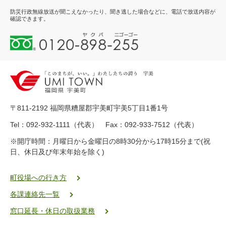
防災行政無線放送が聞こえなかったり、聞き逃した場合などに、電話で放送内容が
確認できます。
0
1
2
0
-
8
9
〒811-2192 福岡県糟屋郡宇美町宇美5丁目1番1号
8
-
Tel：092-932-1111（代表） Fax：092-933-7512（代表）
2
※開庁時間：月曜日から金曜日の8時30分から17時15分まで(祝
5
日、休日及び年末年始を除く)
5
ヤ
ク
町役場への行き方
バ
各課連絡先一覧
二
ゴ
窓口延長・休日の取扱業務
ー