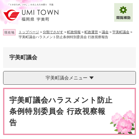
ペ
メ
ー
ニ
ジ
ュ
の
ー
先
を
トップページ
>
分類でさがす
>
町政情報
>
町政運営
>
議会
>
宇美町議会
>
現在地
頭
飛
宇美町議会ハラスメント防止条例特別委員会 行政視察報告
で
ば
拡大
文字サイズ
標準
す
し
。
て
宇美町議会
背景色変更
白
黒
青
本
文
へ
Multilingual（English・中文・한글）
宇美町議会メニュー
本
文
宇美町議会ハラスメント防止
条例特別委員会 行政視察報
告