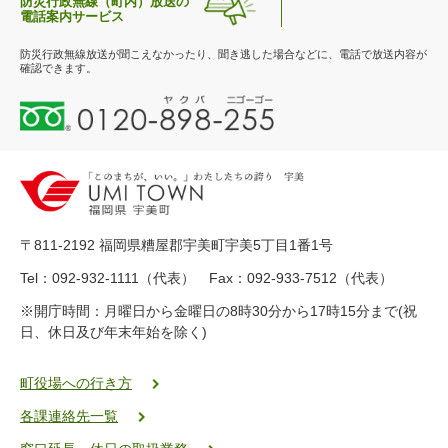
防災行政無線（町内）放送の
電話案内サービス
防災行政無線放送が聞こえなかったり、聞き逃した場合などに、電話で放送内容が
確認できます。
0
1
2
0
-
8
9
〒811-2192 福岡県糟屋郡宇美町宇美5丁目1番1号
8
-
Tel：092-932-1111（代表） Fax：092-933-7512（代表）
2
※開庁時間：月曜日から金曜日の8時30分から17時15分まで(祝
5
日、休日及び年末年始を除く)
5
ヤ
ク
町役場への行き方
バ
各課連絡先一覧
二
ゴ