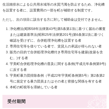
生活雑排水による公共用水域等の水質汚濁を防止するため、浄化槽
を設置する者に、設置費用の一部を町が補助する制度です。
ただし、次の項目に該当する方に対して補助金は交付できません。
浄化槽法(昭和58年法律第43号)第5条第1項に基づく届出の審査
または建築基準法(昭和25年法律第201号)第6条第1項に基づく
確認を受けずに、合併処理浄化槽を設置する者
専用住宅等を借りている者で、賃貸人の承認が得られない者
販売の目的で合併処理浄化槽付き専用住宅等を建築(改築を含
む。)する者
宇美町合併処理浄化槽の普及に関する条例(平成元年条例第9号)
に反する者
宇美町暴力団排除条例（平成22年宇美町条例第5号）第2条第2
号に規定する暴力団員またはその者と密接な関係を有する者
本町の町税等を滞納している者
受付期間