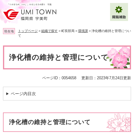
ペ
メ
ー
ニ
ジ
ュ
の
ー
先
を
トップページ
>
組織で探す
>
町長部局
>
環境課
>
浄化槽の維持と管理につい
現在地
頭
飛
て
で
ば
拡大
文字サイズ
標準
す
し
本
。
て
文
浄化槽の維持と管理について
背景色変更
白
黒
青
本
文
へ
Multilingual（English・中文・한글）
ページID：0054658
更新日：2023年7月24日更新
ページ内目次
浄化槽の維持と管理について