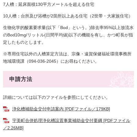
7人槽：延床面積130平方メートルを超える住宅
10人槽：台所及び浴槽が2箇所以上ある住宅（2世帯・大家族住宅）
生物化学的酸素要求量(以下「Bod」という。)除去率95%以上放流水
のBod10mg/リットル(日間平均値)以下の機能を有し、かつ町長が指
定したものとします。
※専用住宅以外の人槽算定方法は、宗像・遠賀保健福祉環境事務所
地域環境課（
094-
036-2045
）にお尋ねください。
申請方法
詳細については以下のファイルを参照にしてください。
浄化槽補助金交付申請案内 [PDFファイル／179KB]
宇美町合併処理浄化槽設置事業補助金交付要綱 [PDFファイル
／2.26MB]