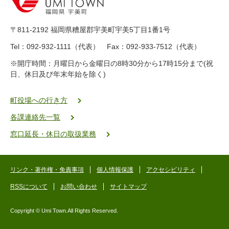
-
8
9
〒811-2192 福岡県糟屋郡宇美町宇美5丁目1番1号
8
-
Tel：092-932-1111（代表） Fax：092-933-7512（代表）
2
※開庁時間：月曜日から金曜日の8時30分から17時15分まで(祝
5
日、休日及び年末年始を除く)
5
ヤ
ク
町役場への行き方
バ
各課連絡先一覧
二
ゴ
窓口延長・休日の取扱業務
ー
ゴ
ー
リンク・著作権・免責事項
個人情報保護
アクセシビリティ
RSSについて
お問い合わせ
サイトマップ
Copyright © Umi Town.All Rights Reserved.