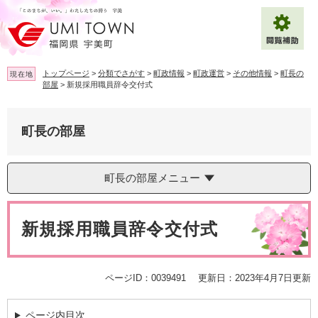
ペ
メ
ー
ニ
ジ
ュ
の
ー
先
を
トップページ
>
分類でさがす
>
町政情報
>
町政運営
>
その他情報
>
町長の
現在地
頭
飛
部屋
>
新規採用職員辞令交付式
で
ば
拡大
文字サイズ
標準
す
し
。
て
町長の部屋
背景色変更
白
黒
青
本
文
へ
Multilingual（English・中文・한글）
町長の部屋メニュー
本
文
新規採用職員辞令交付式
ページID：0039491
更新日：2023年4月7日更新
ページ内目次