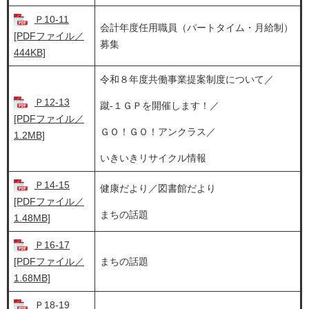
Ｐ10-11
​会計年度任用職員（パートタイム・月給制）
[PDFファイル／
募集
444KB]
​令和８年度共働事業提案制度について／
Ｐ12-13
蹴-１ＧＰを開催します！／
[PDFファイル／
ＧＯ！ＧＯ！アンクラス／
1.2MB]
いきいきリサイクル情報
Ｐ14-15
健康だより／図書館だより
[PDFファイル／
まちの話題
1.48MB]
Ｐ16-17
[PDFファイル／
まちの話題
1.68MB]
Ｐ18-19