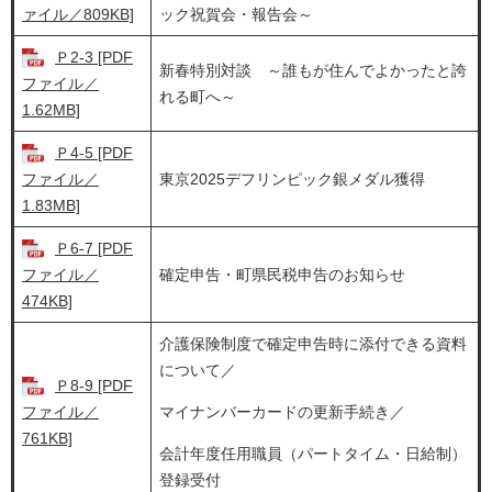
ァイル／809KB]
ック祝賀会・報告会～
Ｐ2-3 [PDF
新春特別対談 ～誰もが住んでよかったと誇
ファイル／
れる町へ～
1.62MB]
Ｐ4-5 [PDF
ファイル／
東京2025デフリンピック銀メダル獲得
1.83MB]
Ｐ6-7 [PDF
ファイル／
確定申告・町県民税申告のお知らせ
474KB]
介護保険制度で確定申告時に添付できる資料
について／
Ｐ8-9 [PDF
ファイル／
マイナンバーカードの更新手続き／
761KB]
会計年度任用職員（パートタイム・日給制）
登録受付