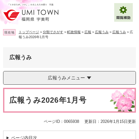
ペ
メ
ー
ニ
ジ
ュ
の
ー
先
を
トップページ
>
分類でさがす
>
町政情報
>
広報
>
広報うみ
>
広報うみ
>
広
現在地
頭
飛
報うみ2026年1月号
で
ば
拡大
文字サイズ
標準
す
し
。
て
広報うみ
背景色変更
白
黒
青
本
文
へ
Multilingual（English・中文・한글）
広報うみメニュー
本
文
広報うみ2026年1月号
ページID：0065938
更新日：2026年1月15日更新
ページ内目次