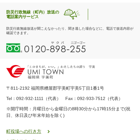
防災行政無線（町内）放送の
電話案内サービス
防災行政無線放送が聞こえなかったり、聞き逃した場合などに、電話で放送内容が
確認できます。
0
1
2
0
-
8
9
〒811-2192 福岡県糟屋郡宇美町宇美5丁目1番1号
8
-
Tel：092-932-1111（代表） Fax：092-933-7512（代表）
2
※開庁時間：月曜日から金曜日の8時30分から17時15分まで(祝
5
日、休日及び年末年始を除く)
5
ヤ
ク
町役場への行き方
バ