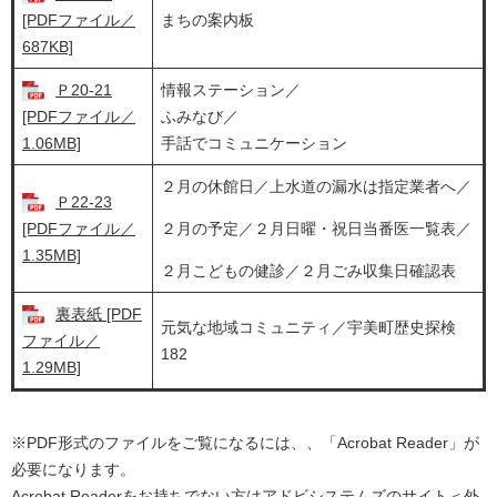
[PDFファイル／
まちの案内板
687KB]
Ｐ20-21
情報ステーション／
[PDFファイル／
​ふみなび／
1.06MB]
手話でコミュニケーション
２月の休館日／上水道の漏水は指定業者へ／
Ｐ22-23
[PDFファイル／
２月の予定／２月日曜・祝日当番医一覧表／
1.35MB]
２月こどもの健診／２月ごみ収集日確認表
裏表紙 [PDF
元気な地域コミュニティ／宇美町歴史探検
ファイル／
182
1.29MB]
※PDF形式のファイルをご覧になるには、、「Acrobat Reader」が
必要になります。
Acrobat Readerをお持ちでない方は
アドビシステムズのサイト
＜外