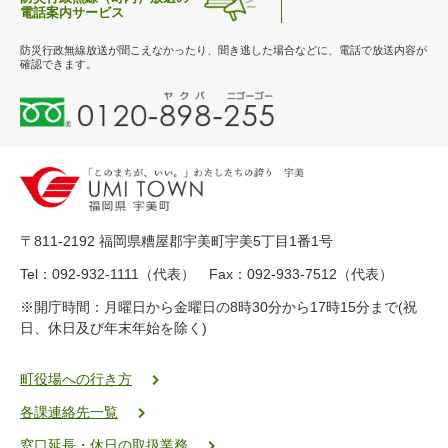
電話案内サービス
防災行政無線放送が聞こえなかったり、聞き逃した場合などに、電話で放送内容が
確認できます。
0
1
2
0
-
8
9
〒811-2192 福岡県糟屋郡宇美町宇美5丁目1番1号
8
-
Tel：092-932-1111（代表） Fax：092-933-7512（代表）
2
※開庁時間：月曜日から金曜日の8時30分から17時15分まで(祝
5
日、休日及び年末年始を除く)
5
ヤ
ク
町役場への行き方
バ
各課連絡先一覧
二
ゴ
窓口延長・休日の取扱業務