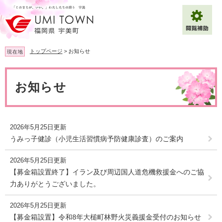
ペ
メ
ー
ニ
ジ
ュ
の
ー
先
を
トップページ
>
お知らせ
現在地
頭
飛
で
ば
本
拡大
文字サイズ
標準
す
し
文
お知らせ
。
て
背景色変更
白
黒
青
本
文
へ
Multilingual（English・中文・한글）
2026年5月25日更新
うみっ子健診（小児生活習慣病予防健康診査）のご案内
2026年5月25日更新
【募金箱設置終了】イラン及び周辺国人道危機救援金へのご協
力ありがとうございました。
2026年5月25日更新
【募金箱設置】令和8年大槌町林野火災義援金受付のお知らせ