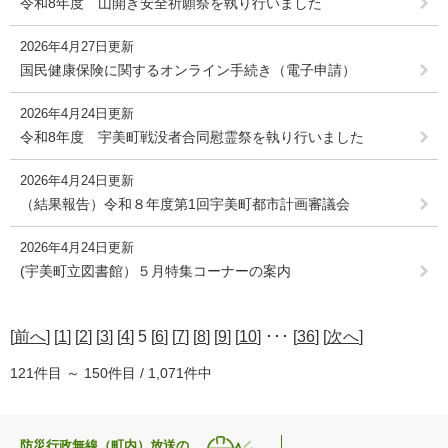
令和8年度 山開き安全祈願祭を執り行いました
2026年4月27日更新
国民健康保険に関するオンライン手続き（電子申請）
2026年4月24日更新
令和8年度 宇美町戦没者合同慰霊祭を執り行いました
2026年4月24日更新
（結果報告）令和８年度第1回宇美町都市計画審議会
2026年4月24日更新
(宇美町立図書館）５月特集コーナーの案内
[
前へ
] [
1
] [
2
] [
3
] [
4
] 5 [
6
] [
7
] [
8
] [
9
] [
10
] ･･･ [
36
] [
次へ
]
121件目 ～ 150件目 / 1,071件中
防災行政無線（町内）放送の