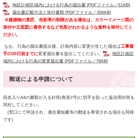
地区計画区域内における行為の届出書 [PDFファイル／61KB]
、
届出書記載方法と添付書類 [PDFファイル／306KB]
※建築物の意匠、色彩等の制限がある場合は、カラーイメージ図の
添付や立面図に着色するなど色彩がわかるような資料を添付してく
ださい。
なお、行為の届出書提出後、計画内容に変更が生じた場合は
工事着
手の30日前までに
変更届出書を提出してください。
地区計画区
域内における行為の変更届出書 [PDFファイル／78KB]
郵送による申請について
宛名入りA4の書類が入る封筒(角形2号)に切手を貼った返信用封筒を
同封してください。
(窓口にて申請され、適合通知書等の郵送を希望される場合も同様
です)