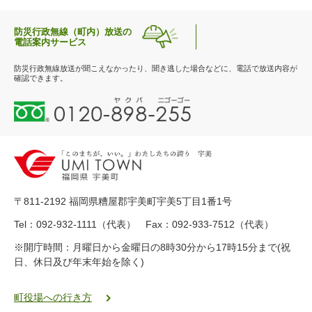
防災行政無線（町内）放送の
電話案内サービス
防災行政無線放送が聞こえなかったり、聞き逃した場合などに、電話で放送内容が
確認できます。
0
1
2
0
-
8
9
〒811-2192 福岡県糟屋郡宇美町宇美5丁目1番1号
8
-
Tel：092-932-1111（代表） Fax：092-933-7512（代表）
2
※開庁時間：月曜日から金曜日の8時30分から17時15分まで(祝
5
日、休日及び年末年始を除く)
5
ヤ
ク
町役場への行き方
バ