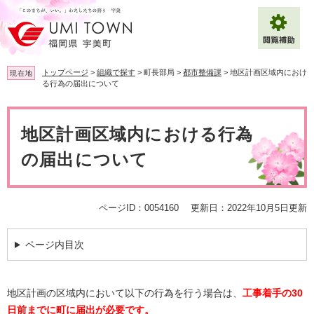
ペ
メ
ー
ニ
ジ
ュ
の
ー
先
を
トップページ
>
組織で探す
>
町長部局
>
都市整備課
>
地区計画区域内におけ
現在地
頭
飛
る行為の届出について
で
ば
拡大
文字サイズ
標準
す
し
本
。
て
文
地区計画区域内における行為
背景色変更
白
黒
青
本
文
の届出について
へ
Multilingual（English・中文・한글）
ページID：0054160
更新日：2022年10月5日更新
ページ内目次
地区計画の区域内において以下の行為を行う場合は、
工事着手の30
日前までに町に届出が必要です。