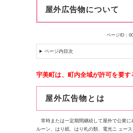
ペット・動物
防犯・防
文
屋外広告物について
ページID：00
ページ内目次
宇美町は、町内全域が許可を要す
屋外広告物とは
常時または一定期間継続して屋外で公衆に
ルーン、はり紙、はり札の類、電光ニ ュー