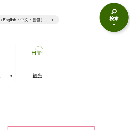
gual（English・中文・한글）
検
索
メ
ニ
ュ
ー
て
観光
とじる
とじる
とじる
和