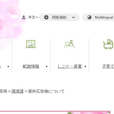
本文へ
閲覧補助
Multilin
動
町政情報
しごと・産業
子育
戸籍・マイナンバー
・生涯学習
税金・料金(個人向け）
文化・スポーツ
広報
税金（事業者向け）
部局
>
環境課
>
屋外広告物について
境・衛生
るさと納税
上下水道
職員採用情報
・開発
人権・男女共同参画・平