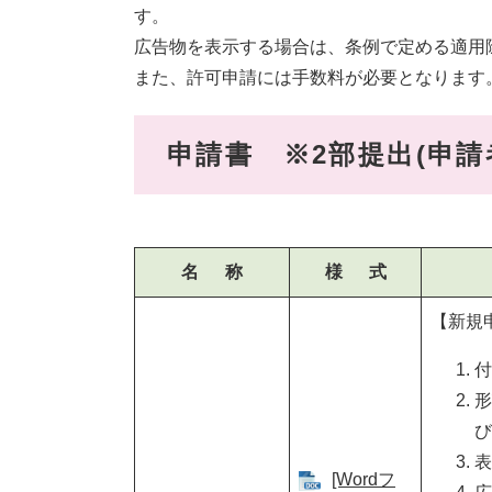
す。
広告物を表示する場合は、条例で定める適用
また、許可申請には手数料が必要となります
申請書 ※2部提出(申請
名 称
様 式
【新規
付
形
び
表
[Wordフ