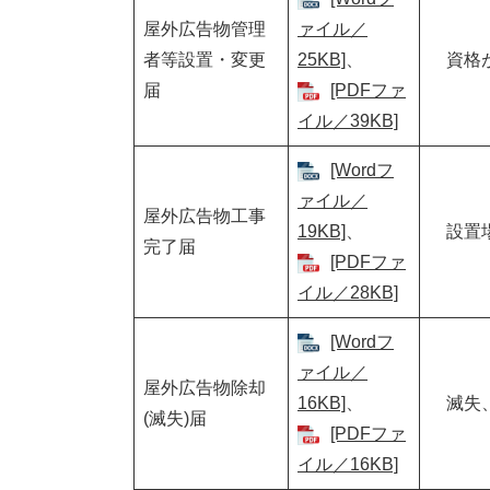
屋外広告物管理
ァイル／
者等設置・変更
25KB]
、
資格
届
[PDFファ
イル／39KB]
[Wordフ
ァイル／
屋外広告物工事
19KB]
、
設置
完了届
[PDFファ
イル／28KB]
[Wordフ
ァイル／
屋外広告物除却
16KB]
、
滅失
(滅失)届
[PDFファ
イル／16KB]