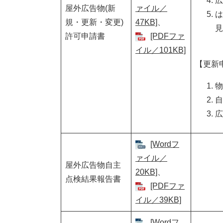
広
屋外広告物(新
ァイル／
は
規・更新・変更)
47KB]
、
見
許可申請書
[PDFファ
イル／101KB]
【更新
物
自
広
[Wordフ
ァイル／
屋外広告物自主
20KB]
、
点検結果報告書
[PDFファ
イル／39KB]
[Wordフ