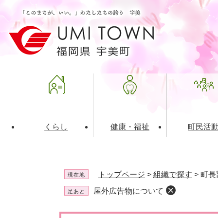
ペ
メ
ー
ニ
ジ
ュ
の
ー
先
を
頭
飛
で
ば
す
し
。
て
本
文
くらし
健康・福祉
町民活
へ
ライフインデックス
福祉・介護
地域コミュニティ
町の概要
入札・発注情報
住民票・
健康
社会教育
町政運営
産業振興
トップページ
>
組織で探す
>
町長
現在地
保険・年金
共働・ボランティア
歴史と文化財
広告事業
ごみ・環
施設案内
企業版ふ
屋外広告物について
足あと
道路・交通・住まい
財政・管財情報
都市計画
本