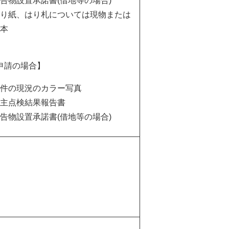
告物設置承諾書(借地等の場合)
り紙、はり札については現物または
本
申請の場合】
件の現況のカラー写真
主点検結果報告書
告物設置承諾書​(借地等の場合)