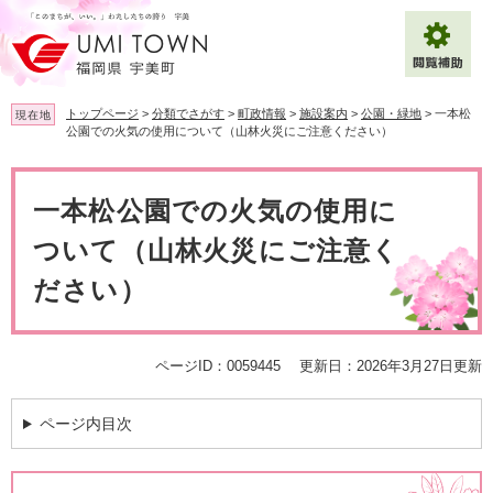
ペ
メ
ー
ニ
ジ
ュ
の
ー
先
を
トップページ
>
分類でさがす
>
町政情報
>
施設案内
>
公園・緑地
>
一本松
現在地
頭
飛
公園での火気の使用について（山林火災にご注意ください）
で
ば
拡大
文字サイズ
標準
す
し
本
。
て
文
一本松公園での火気の使用に
背景色変更
白
黒
青
本
文
ついて（山林火災にご注意く
へ
Multilingual（English・中文・한글）
ださい）
ページID：0059445
更新日：2026年3月27日更新
ページ内目次