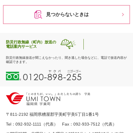
見つからないときは
防災行政無線（町内）放送の
電話案内サービス
防災行政無線放送が聞こえなかったり、聞き逃した場合などに、電話で放送内容が
確認できます。
0
1
2
0
-
8
9
〒811-2192 福岡県糟屋郡宇美町宇美5丁目1番1号
8
-
Tel：092-932-1111（代表） Fax：092-933-7512（代表）
2